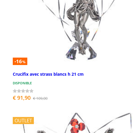
-16
%
Crucifix avec strass blancs h 21 cm
DISPONIBLE
€ 91,90
€ 109,00
OUTLET