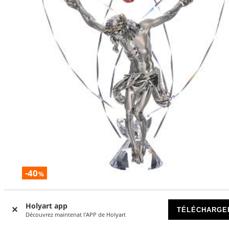
-40
%
Crucifix avec strass rouge h 21 cm
Holyart app
TÉLÉCHARGE
DISPONIBLE
Découvrez maintenat l'APP de Holyart