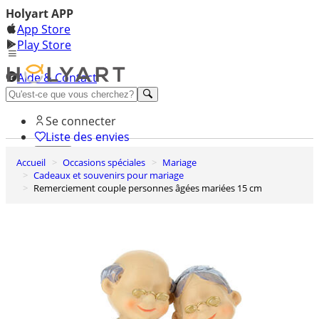
Holyart APP
App Store
Play Store
Aide & Contact
Découvrez Premium
Se connecter
Liste des envies
Accueil
Occasions spéciales
Mariage
0
Cadeaux et souvenirs pour mariage
Panier
Remerciement couple personnes âgées mariées 15 cm