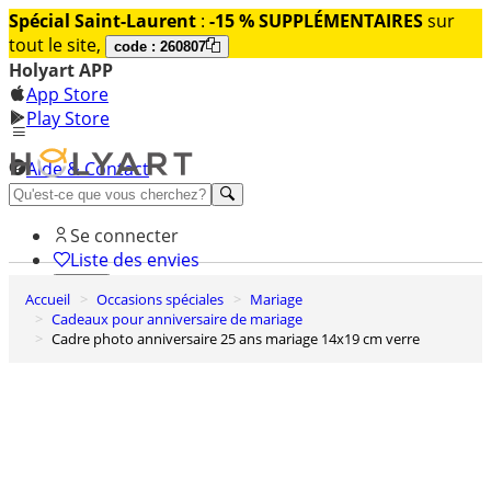
Spécial Saint-Laurent
:
-15 % SUPPLÉMENTAIRES
sur
tout le site,
code : 260807
Holyart APP
App Store
Play Store
Aide & Contact
Découvrez Premium
Se connecter
Liste des envies
Accueil
Occasions spéciales
Mariage
0
Cadeaux pour anniversaire de mariage
Panier
Cadre photo anniversaire 25 ans mariage 14x19 cm verre