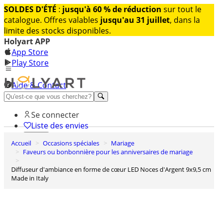
SOLDES D'ÉTÉ
:
jusqu'à 60 % de réduction
sur tout le
catalogue. Offres valables
jusqu'au 31 juillet
, dans la
limite des stocks disponibles.
Holyart APP
App Store
Play Store
Aide & Contact
Découvrez Premium
Se connecter
Liste des envies
Accueil
Occasions spéciales
Mariage
0
Faveurs ou bonbonnière pour les anniversaires de mariage
Panier
Diffuseur d'ambiance en forme de cœur LED Noces d'Argent 9x9,5 cm
Made in Italy