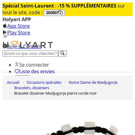
Spécial Saint-Laurent
:
-15 % SUPPLÉMENTAIRES
sur
tout le site, code :
260807
Holyart APP
App Store
Play Store
Aide & Contact
Découvrez Premium
Se connecter
Liste des envies
Accueil
Occasions spéciales
Notre Dame de Medjugorje
0
Bracelets, dizainiers
Panier
Bracelet dizainier Medjugorje pierre corde noir