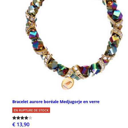
Bracelet aurore boréale Medjugorje en verre
EN RUPTURE DE STOCK
€ 13,90