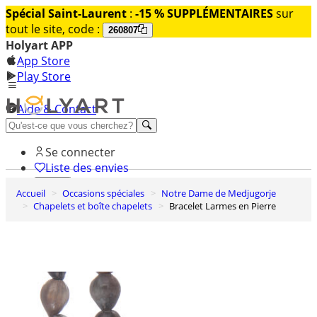
Spécial Saint-Laurent
:
-15 % SUPPLÉMENTAIRES
sur
tout le site, code :
260807
Holyart APP
App Store
Play Store
Aide & Contact
Découvrez Premium
Se connecter
Liste des envies
Accueil
Occasions spéciales
Notre Dame de Medjugorje
0
Chapelets et boîte chapelets
Bracelet Larmes en Pierre
Panier