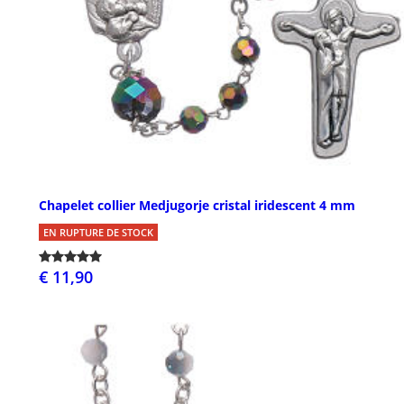
Chapelet collier Medjugorje cristal iridescent 4 mm
EN RUPTURE DE STOCK
€ 11,90