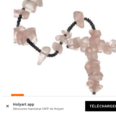
-20
%
Holyart app
TÉLÉCHARGE
Chapelet Medjugorje pierre dure rose transparente
Découvrez maintenat l'APP de Holyart