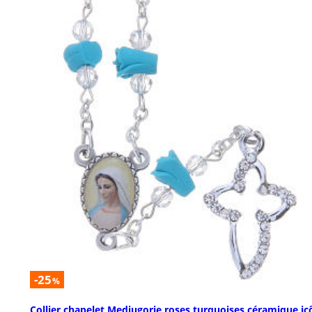
-25
%
Collier chapelet Medjugorje roses turquoises céramique ic