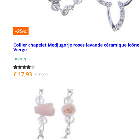
-25
%
Collier chapelet Medjugorje roses lavande céramique icôn
Vierge
DISPONIBLE
€ 17,93
€ 23,90