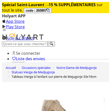
Spécial Saint-Laurent
:
-15 % SUPPLÉMENTAIRES
sur
tout le site,
code : 260807
Holyart APP
App Store
Play Store
Aide & Contact
Découvrez Premium
Se connecter
Liste des envies
Accueil
Occasions spéciales
Notre Dame de Medjugorje
0
Statues Vierge de Medjugorje
Panier
Tableau Vierge à l'enfant sur pierre de Mejugorje 33x19cm