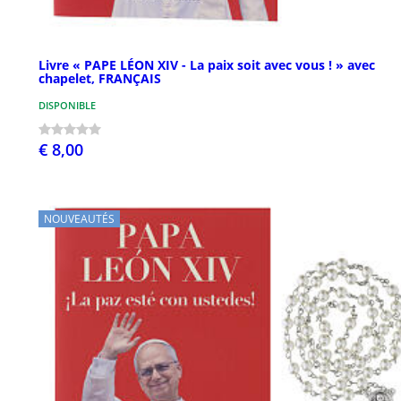
Livre « PAPE LÉON XIV - La paix soit avec vous ! » avec
chapelet, FRANÇAIS
DISPONIBLE
€ 8,00
NOUVEAUTÉS