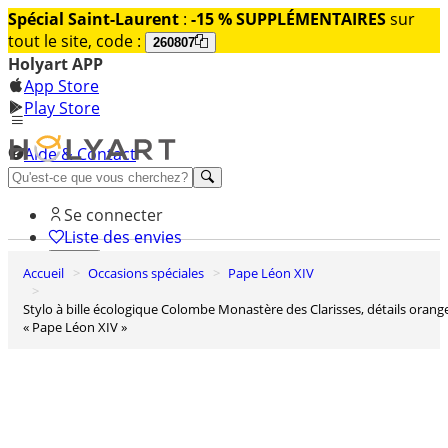
Spécial Saint-Laurent
:
-15 % SUPPLÉMENTAIRES
sur
tout le site, code :
260807
Holyart APP
App Store
Play Store
Aide & Contact
Découvrez Premium
Se connecter
Liste des envies
Accueil
Occasions spéciales
Pape Léon XIV
0
Panier
Stylo à bille écologique Colombe Monastère des Clarisses, détails orange
« Pape Léon XIV »