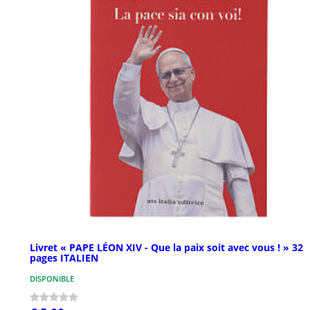
Livret « PAPE LÉON XIV - Que la paix soit avec vous ! » 32
pages ITALIEN
DISPONIBLE