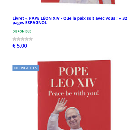
Livret « PAPE LÉON XIV - Que la paix soit avec vous ! » 32
pages ESPAGNOL
DISPONIBLE
€ 5,00
NOUVEAUTÉS