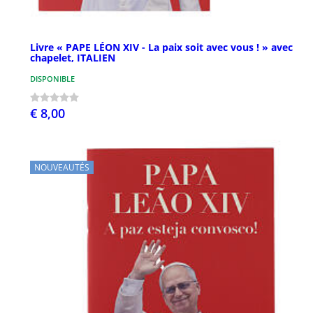
Livre « PAPE LÉON XIV - La paix soit avec vous ! » avec
chapelet, ITALIEN
DISPONIBLE
€ 8,00
NOUVEAUTÉS