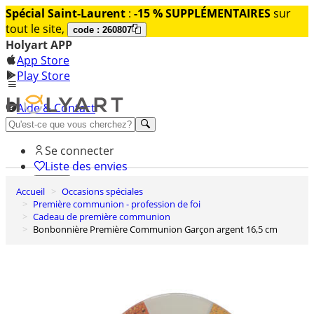
Spécial Saint-Laurent
:
-15 % SUPPLÉMENTAIRES
sur
tout le site,
code : 260807
Holyart APP
App Store
Play Store
Aide & Contact
Découvrez Premium
Se connecter
Liste des envies
Accueil
Occasions spéciales
0
Première communion - profession de foi
Panier
Cadeau de première communion
Bonbonnière Première Communion Garçon argent 16,5 cm