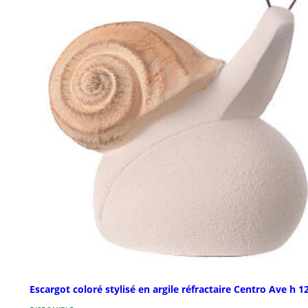
Escargot coloré stylisé en argile réfractaire Centro Ave h 1