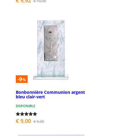
€ 9,92
€ 10,90
-9
%
Bonbonnière Communion argent
bleu clair-vert
DISPONIBLE
€ 9,00
€ 9,90