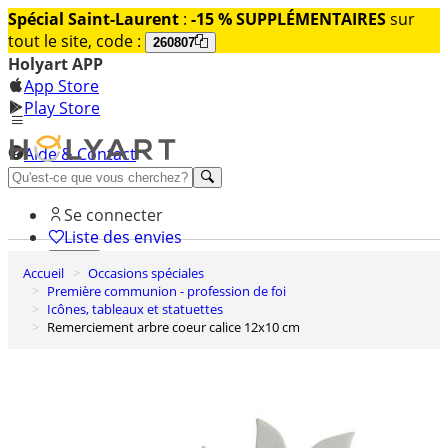
Spécial Saint-Laurent
:
-15 % SUPPLÉMENTAIRES
sur
tout le site, code :
260807
Holyart APP
App Store
Play Store
Aide & Contact
Découvrez Premium
Se connecter
Liste des envies
Accueil
Occasions spéciales
0
Première communion - profession de foi
Panier
Icônes, tableaux et statuettes
Remerciement arbre coeur calice 12x10 cm