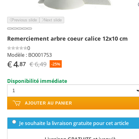
Previous slide
Next slide
Remerciement arbre coeur calice 12x10 cm
0
Modèle :
BO001753
€
4
€ 6,49
,87
-25%
Disponibilité immédiate
AJOUTER AU PANIER
Je souhaite la livraison gratuite pour cet article