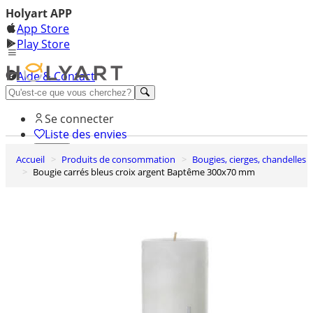
Holyart APP
App Store
Play Store
Aide & Contact
Découvrez Premium
Se connecter
Liste des envies
Accueil
Produits de consommation
Bougies, cierges, chandelles
0
Bougie carrés bleus croix argent Baptême 300x70 mm
Panier