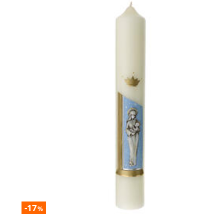
-17
%