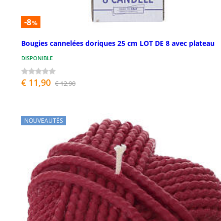
-8
%
Bougies cannelées doriques 25 cm LOT DE 8 avec plateau
DISPONIBLE
€ 11,90
€ 12,90
NOUVEAUTÉS