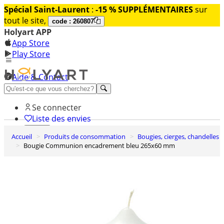
Spécial Saint-Laurent
:
-15 % SUPPLÉMENTAIRES
sur
tout le site,
code : 260807
Holyart APP
App Store
Play Store
Aide & Contact
Découvrez Premium
Se connecter
Liste des envies
Accueil
Produits de consommation
Bougies, cierges, chandelles
0
Bougie Communion encadrement bleu 265x60 mm
Panier