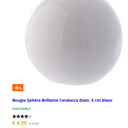
-6
%
Bougie Sphère Brillante Ceralacca diam. 5 cm blanc
DISPONIBLE
€ 4,59
€ 4,90