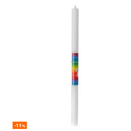
-11
%