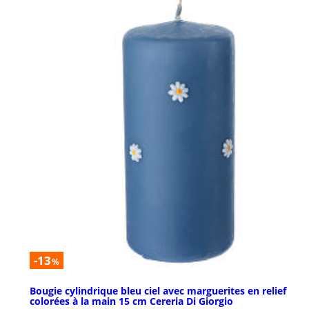
-13
%
Bougie cylindrique bleu ciel avec marguerites en relief
colorées à la main 15 cm Cereria Di Giorgio