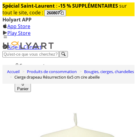
Spécial Saint-Laurent
:
-15 % SUPPLÉMENTAIRES
sur
tout le site, code :
260807
Holyart APP
App Store
Play Store
Aide & Contact
Découvrez Premium
Se connecter
Accueil
Produits de consommation
Bougies, cierges, chandelles
Liste des envies
Cierge drapeau Résurrection 6x5 cm cire abeille
0
Panier