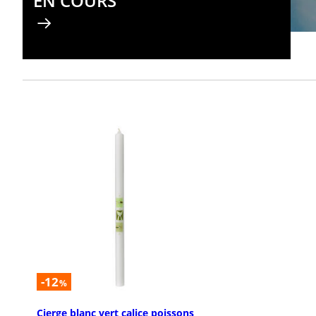
EN COURS
-12
%
Cierge blanc vert calice poissons