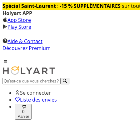
Spécial Saint-Laurent
:
-15 % SUPPLÉMENTAIRES
sur tout
Holyart APP
App Store
Play Store
Aide & Contact
Découvrez Premium
Se connecter
Liste des envies
0
Panier