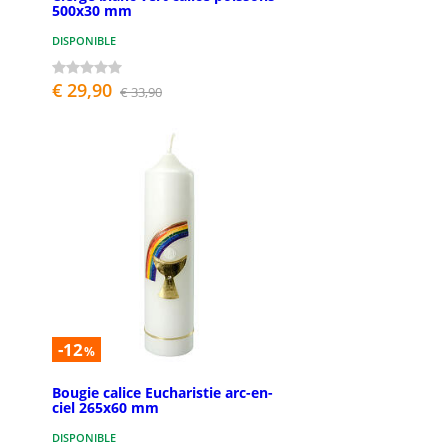
500x30 mm
DISPONIBLE
€ 29,90
€ 33,90
-12
%
Bougie calice Eucharistie arc-en-
ciel 265x60 mm
DISPONIBLE