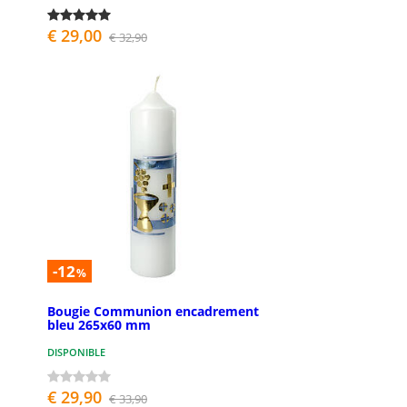
€ 29,00
€ 32,90
-12
%
Bougie Communion encadrement
bleu 265x60 mm
DISPONIBLE
€ 29,90
€ 33,90