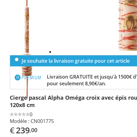
Previous
slide
Next
slide
Je souhaite la livraison gratuite pour cet article
Livraison GRATUITE et jusqu'à 1500€ 
pour seulement 8,90€/an.
Cierge pascal Alpha Oméga croix avec épis ro
120x8 cm
0
Modèle :
CN001775
€
239
,00