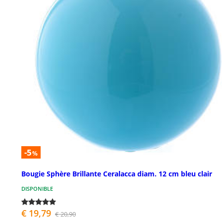
-5
%
Bougie Sphère Brillante Ceralacca diam. 12 cm bleu clair
DISPONIBLE
€ 19,79
€ 20,90