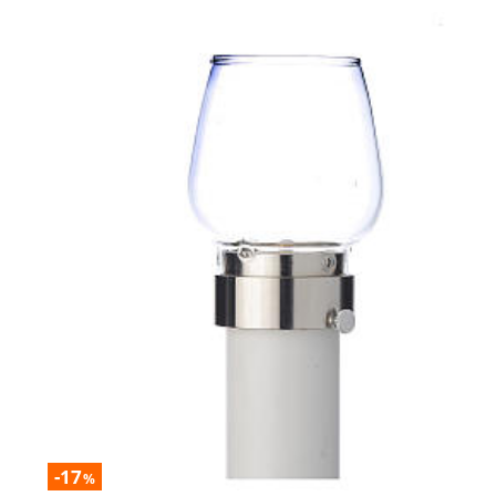
-17
%