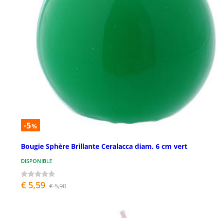
-5
%
Bougie Sphère Brillante Ceralacca diam. 6 cm vert
DISPONIBLE
€ 5,59
€ 5,90