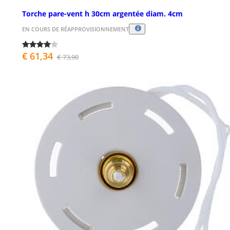
Torche pare-vent h 30cm argentée diam. 4cm
EN COURS DE RÉAPPROVISIONNEMENT
€ 61,34
€ 73,90