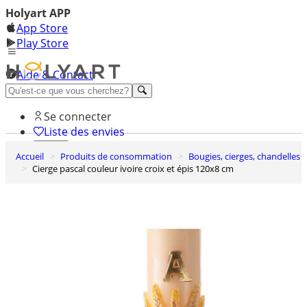
Holyart APP
App Store
Play Store
Aide & Contact
Découvrez Premium
Se connecter
Liste des envies
Accueil
Produits de consommation
Bougies, cierges, chandelles
0
Cierge pascal couleur ivoire croix et épis 120x8 cm
Panier