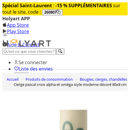
Spécial Saint-Laurent
:
-15 % SUPPLÉMENTAIRES
sur
tout le site, code :
260807
Holyart APP
App Store
Play Store
Aide & Contact
Découvrez Premium
Se connecter
Liste des envies
Accueil
Produits de consommation
Bougies, cierges, chandelles
0
Cierge pascal croix alpha et oméga style moderne décoré 80x8 cm
Panier