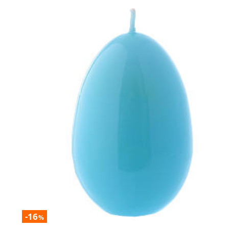
-16
%