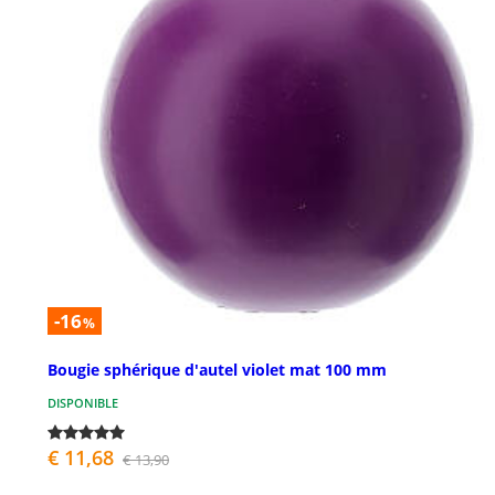
-16
%
Bougie sphérique d'autel violet mat 100 mm
DISPONIBLE
€ 11,68
€ 13,90