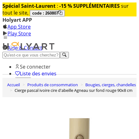
Spécial Saint-Laurent
:
-15 % SUPPLÉMENTAIRES
sur
tout le site,
code : 260807
Holyart APP
App Store
Play Store
Aide & Contact
Découvrez Premium
Se connecter
Liste des envies
Accueil
Produits de consommation
Bougies, cierges, chandelles
0
Cierge pascal ivoire cire d'abeille Agneau sur fond rouge 90x8 cm
Panier