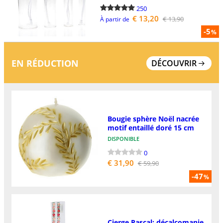
250
€ 13,20
€ 13,90
À partir de
-5
%
EN RÉDUCTION
DÉCOUVRIR
Bougie sphère Noël nacrée
motif entaillé doré 15 cm
DISPONIBLE
0
€ 31,90
€ 59,90
-47
%
Cierge Pascal: décalcomanie