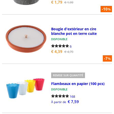
€ 1,79
€ 1,99
-10
%
Bougie d'extérieur en cire
blanche pot en terre cuite
DISPONIBLE
6
€ 4,39
€ 4,70
-7
%
REMISE SUR QUANTITÉ
Flambeaux en papier (100 pcs)
DISPONIBLE
168
€ 7,59
À partir de