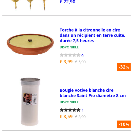
€ 22,90
Torche à la citronnelle en cire
dans un récipient en terre cuite,
durée 7,5 heures
DISPONIBLE
0
€ 3,99
€ 5,90
-32
%
Bougie votive blanche cire
blanche Saint Pio diamètre 8 cm
DISPONIBLE
4
€ 3,59
€ 3,99
-10
%