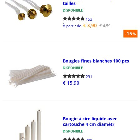
tailles
DISPONIBLE
153
€ 3,90
€ 4,59
À partir de
-15
%
Bougies fines blanches 100 pcs
DISPONIBLE
231
€ 15,90
Bougie à cire liquide avec
cartouche 4 cm diamètr
DISPONIBLE
201