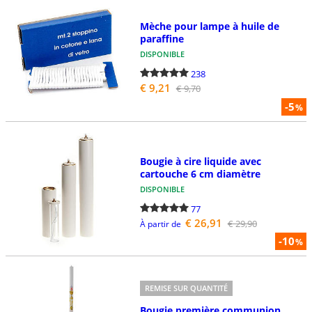
Mèche pour lampe à huile de
paraffine
DISPONIBLE
238
€ 9,21
€ 9,70
-5
%
Bougie à cire liquide avec
cartouche 6 cm diamètre
DISPONIBLE
77
€ 26,91
€ 29,90
À partir de
-10
%
REMISE SUR QUANTITÉ
Bougie première communion