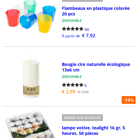
Flambeaux en plastique colorée
20 pcs
DISPONIBLE
44
€ 7,92
À partir de
Bougie cire naturelle écologique
13x6 cm
DISPONIBLE
6
€ 2,99
€ 3,49
-14
%
REMISE SUR QUANTITÉ
lampe votive, tealight 16 gr, 5
heures, 50 pièces