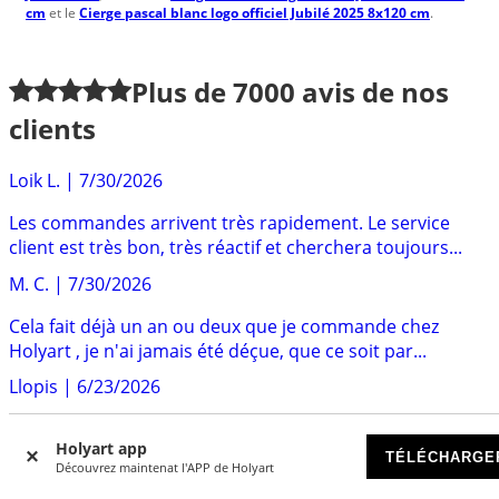
cm
et le
Cierge pascal blanc logo officiel Jubilé 2025 8x120 cm
.
Plus de
7000
avis de nos
clients
Loik L.
|
7/30/2026
Les commandes arrivent très rapidement. Le service
client est très bon, très réactif et cherchera toujours...
M. C.
|
7/30/2026
Cela fait déjà un an ou deux que je commande chez
Holyart , je n'ai jamais été déçue, que ce soit par...
Llopis
|
6/23/2026
Un magnifique site d'objets d'Art, religieux, spiritueux,
Holyart app
produits de dégustations, bijoux. Feuilleter...
TÉLÉCHARGE
Découvrez maintenat l'APP de Holyart
Sten
|
6/12/2026