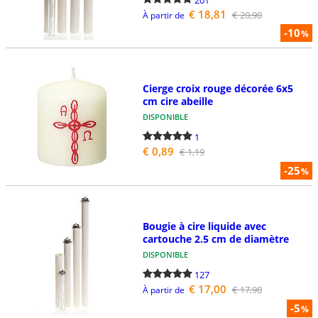
€ 18,81
€ 20,90
À partir de
-10
%
Cierge croix rouge décorée 6x5
cm cire abeille
DISPONIBLE
1
€ 0,89
€ 1,19
-25
%
Bougie à cire liquide avec
cartouche 2.5 cm de diamètre
DISPONIBLE
127
€ 17,00
€ 17,90
À partir de
-5
%