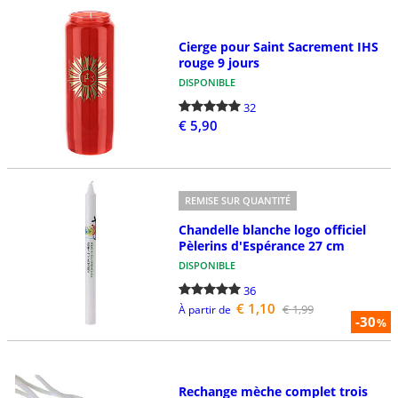
Cierge pour Saint Sacrement IHS
rouge 9 jours
DISPONIBLE
32
€ 5,90
REMISE SUR QUANTITÉ
Chandelle blanche logo officiel
Pèlerins d'Espérance 27 cm
DISPONIBLE
36
€ 1,10
€ 1,99
À partir de
-30
%
Rechange mèche complet trois