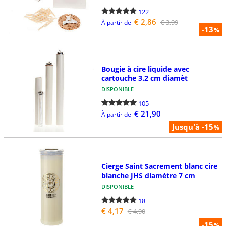
122
€ 2,86
€ 3,99
À partir de
-13
%
Bougie à cire liquide avec
cartouche 3.2 cm diamèt
DISPONIBLE
105
€ 21,90
À partir de
Jusqu'à -15
%
Cierge Saint Sacrement blanc cire
blanche JHS diamètre 7 cm
DISPONIBLE
18
€ 4,17
€ 4,90
-15
%