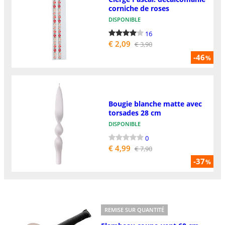
corniche de roses
DISPONIBLE
16
€ 2,09
€ 3,90
-46
%
Bougie blanche matte avec
torsades 28 cm
DISPONIBLE
0
€ 4,99
€ 7,90
-37
%
REMISE SUR QUANTITÉ