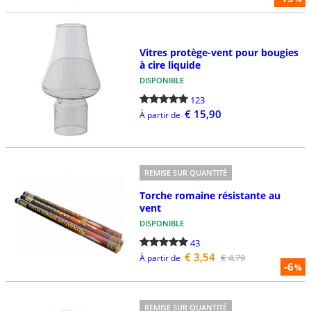
Vitres protège-vent pour bougies
à cire liquide
DISPONIBLE
123
€ 15,90
À partir de
REMISE SUR QUANTITÉ
Torche romaine résistante au
vent
DISPONIBLE
43
€ 3,54
€ 4,79
À partir de
-6
%
REMISE SUR QUANTITÉ