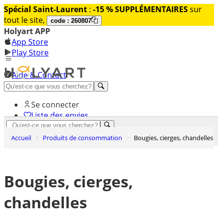
Spécial Saint-Laurent
:
-15 % SUPPLÉMENTAIRES
sur
tout le site,
code : 260807
Holyart APP
App Store
Play Store
Aide & Contact
Découvrez Premium
Se connecter
Liste des envies
0
Accueil
Produits de consommation
Bougies, cierges, chandelles
Panier
Bougies, cierges,
chandelles