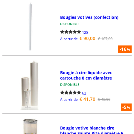
Bougies votives (confection)
DISPONIBLE
128
€ 90,00
€ 107,00
À partir de
-16
%
Bougie à cire liquide avec
cartouche 8 cm diamètre
DISPONIBLE
62
€ 41,70
€ 43,90
À partir de
-5
%
Bougie votive blanche cire
blanche Sainte Rita diamètre 6