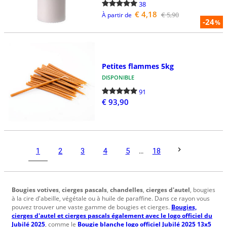
38
€ 4,18
€ 5,90
À partir de
-24
%
Petites flammes 5kg
DISPONIBLE
91
€ 93,90
1
2
3
4
5
...
18
Bougies votives
,
cierges pascals
,
chandelles
,
cierges d'autel
, bougies
à la cire d'abeille, végétale ou à huile de paraffine. Dans ce rayon vous
pouvez trouver une vaste gamme de bougies et cierges.
Bougies,
cierges d'autel et cierges pascals également avec le logo officiel du
Jubilé 2025
, comme le
Bougie blanche logo officiel Jubilé 2025 13x5