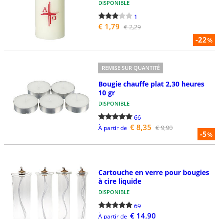
DISPONIBLE
1
€ 1,79
€ 2,29
-22
%
REMISE SUR QUANTITÉ
Bougie chauffe plat 2,30 heures
10 gr
DISPONIBLE
66
€ 8,35
€ 9,90
À partir de
-5
%
Cartouche en verre pour bougies
à cire liquide
DISPONIBLE
69
€ 14,90
À partir de