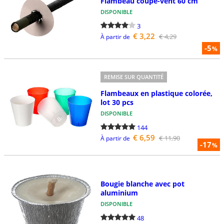
Flambeau coupe-vent 60 cm
DISPONIBLE
3
€ 3,22
€ 4,29
À partir de
-5
%
REMISE SUR QUANTITÉ
Flambeaux en plastique colorée,
lot 30 pcs
DISPONIBLE
144
€ 6,59
€ 11,90
À partir de
-17
%
Bougie blanche avec pot
aluminium
DISPONIBLE
48