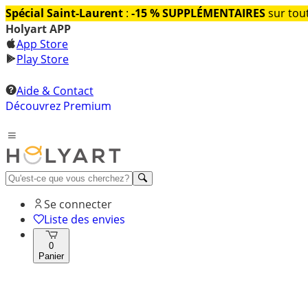
Spécial Saint-Laurent
:
-15 % SUPPLÉMENTAIRES
sur tout
Holyart APP
App Store
Play Store
Aide & Contact
Découvrez Premium
Se connecter
Liste des envies
0
Panier