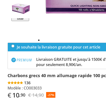
Previous
slide
Next
slide
Je souhaite la livraison gratuite pour cet article
Livraison GRATUITE et jusqu'à 1500€ 
pour seulement 8,90€/an.
Charbons grecs 40 mm allumage rapide 100 p
136
Modèle :
CO003033
€
10
€ 14,90
,90
-27%