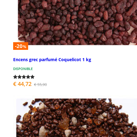
-20
%
Encens grec parfumé Coquelicot 1 kg
DISPONIBLE
€ 44,72
€ 55,90