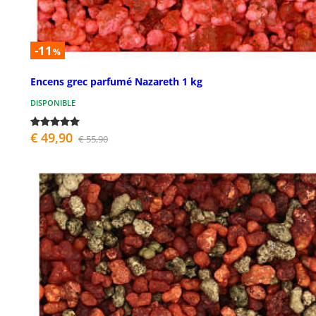
-11
%
Encens grec parfumé Nazareth 1 kg
DISPONIBLE
€ 49,90
€ 55,90