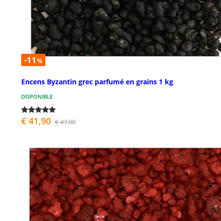
-11
%
Encens Byzantin grec parfumé en grains 1 kg
DISPONIBLE
€ 41,90
€ 47,00