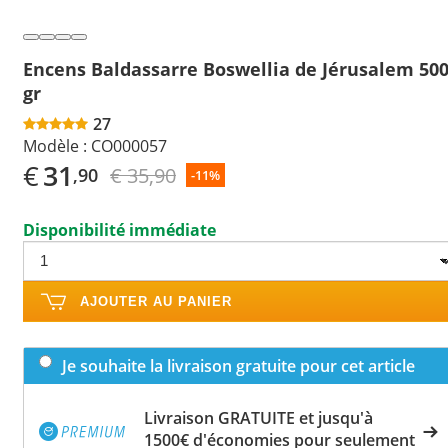
Encens Baldassarre Boswellia de Jérusalem 50
gr
27
Modèle :
CO000057
€
31
€ 35,90
,90
-11%
Disponibilité immédiate
AJOUTER AU PANIER
Je souhaite la livraison gratuite pour cet article
Livraison GRATUITE et jusqu'à
1500€ d'économies pour seulement