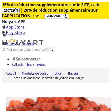
15% de réduction supplémentaire sur le SITE
, code :
|
20% de réduction supplémentaire sur
260729
l'APPLICATION
, code :
260729APP
Holyart APP
App Store
Play Store
Aide & Contact
Découvrez Premium
Se connecter
Liste des envies
Accueil
Produits de consommation
Encens
0
Encens Baldassarre Boswellia de Jérusalem 500 gr
Panier