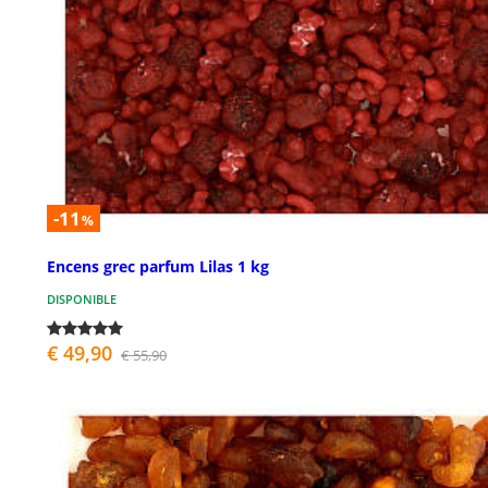
-11
%
Encens grec parfum Lilas 1 kg
DISPONIBLE
€ 49,90
€ 55,90