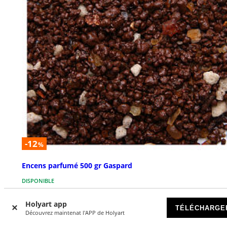
-12
%
Encens parfumé 500 gr Gaspard
DISPONIBLE
Holyart app
€ 29,90
€ 33,90
TÉLÉCHARGE
Découvrez maintenat l'APP de Holyart