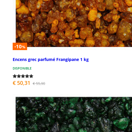
-10
%
Encens grec parfumé Frangipane 1 kg
DISPONIBLE
€ 50,31
€ 55,90