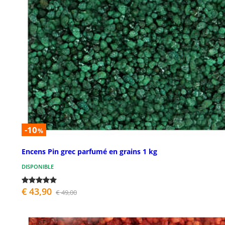
-10
%
Encens Pin grec parfumé en grains 1 kg
DISPONIBLE
€ 43,90
€ 49,00