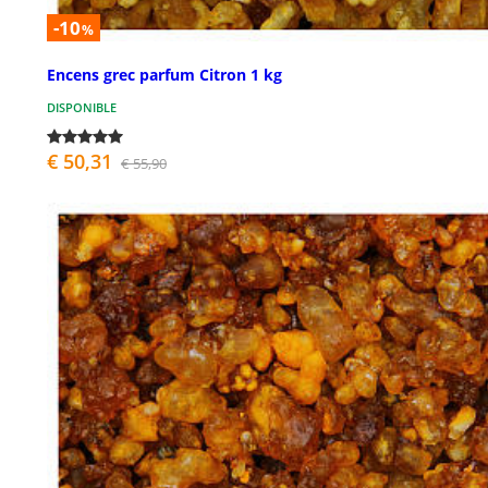
-10
%
Encens grec parfum Citron 1 kg
DISPONIBLE
€ 50,31
€ 55,90