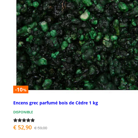
-10
%
Encens grec parfumé bois de Cèdre 1 kg
DISPONIBLE
€ 52,90
€ 59,00