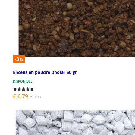
-3
%
Encens en poudre Dhofar 50 gr
DISPONIBLE
€ 6,79
€ 7,00