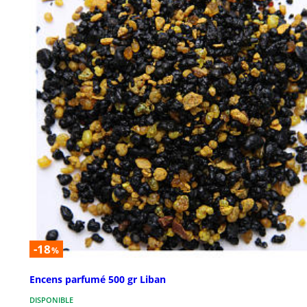
-18
%
Encens parfumé 500 gr Liban
DISPONIBLE