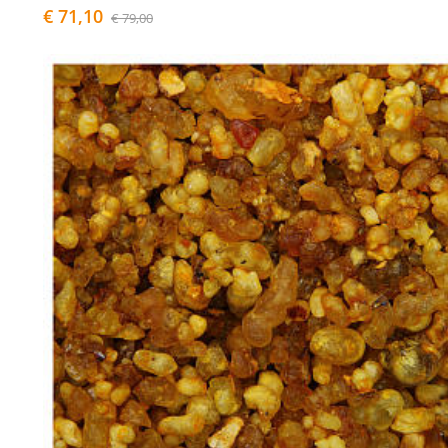
€ 71,10
€ 79,00