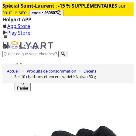
Spécial Saint-Laurent
:
-15 % SUPPLÉMENTAIRES
sur
tout le site,
code : 260807
Holyart APP
App Store
Play Store
Aide & Contact
Découvrez Premium
Se connecter
Accueil
Produits de consommation
Encens
Liste des envies
Set 10 charbons et encens variété Najran 50 g
0
Panier