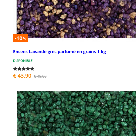
-10
%
Encens Lavande grec parfumé en grains 1 kg
DISPONIBLE
€ 43,90
€ 49,00