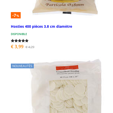
-7
%
Hosties 400 pièces 3.8 cm diamètre
DISPONIBLE
€ 3,99
€ 4,29
NOUVEAUTÉS