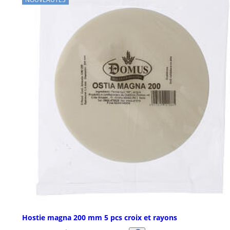
Hostie magna 200 mm 5 pcs croix et rayons