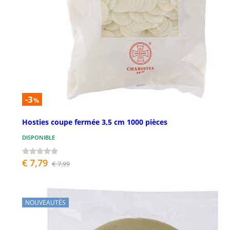
-3
%
Hosties coupe fermée 3,5 cm 1000 pièces
DISPONIBLE
€ 7,79
€ 7,99
NOUVEAUTÉS