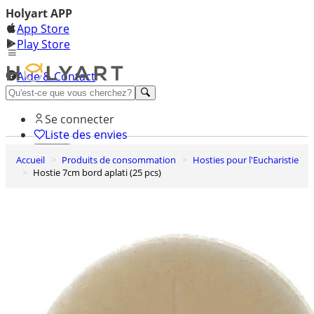
Holyart APP
App Store
Play Store
Aide & Contact
Découvrez Premium
Se connecter
Liste des envies
Accueil
Produits de consommation
Hosties pour l'Eucharistie
0
Hostie 7cm bord aplati (25 pcs)
Panier