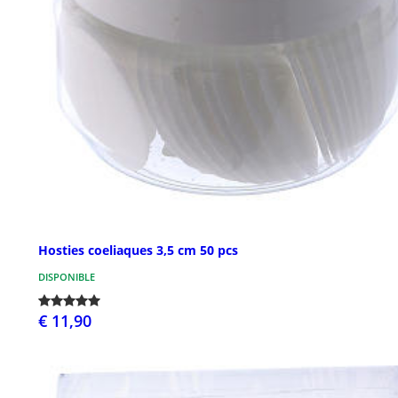
Hosties coeliaques 3,5 cm 50 pcs
DISPONIBLE
€ 11,90