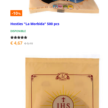
-10
%
Hosties "La Morbida" 500 pcs
DISPONIBLE
€ 4,67
€ 5,19