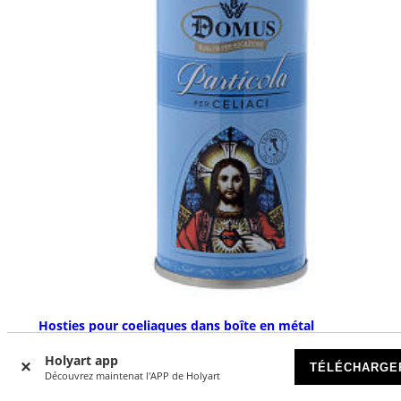
Hosties pour coeliaques dans boîte en métal
DISPONIBLE
Holyart app
TÉLÉCHARGE
Découvrez maintenat l'APP de Holyart
€ 12,90