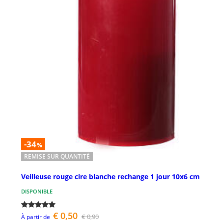
-34
%
REMISE SUR QUANTITÉ
Veilleuse rouge cire blanche rechange 1 jour 10x6 cm
DISPONIBLE
€ 0,50
€ 0,90
À partir de