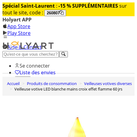
Spécial Saint-Laurent
:
-15 % SUPPLÉMENTAIRES
sur
tout le site, code :
260807
Holyart APP
App Store
Play Store
Aide & Contact
Découvrez Premium
Se connecter
Liste des envies
Accueil
Produits de consommation
Veilleuses votives diverses
0
Veilleuse votive LED blanche mains croix effet flamme 60 jrs
Panier