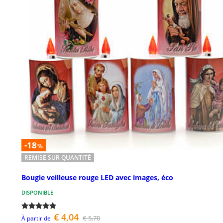
-18
%
REMISE SUR QUANTITÉ
Bougie veilleuse rouge LED avec images, éco
DISPONIBLE
€ 4,04
€ 5,70
À partir de