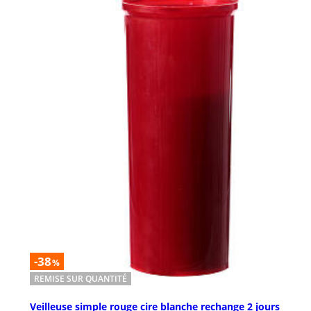
-38
%
REMISE SUR QUANTITÉ
Veilleuse simple rouge cire blanche rechange 2 jours