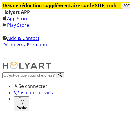
15% de réduction supplémentaire sur le SITE
, code :
260
Holyart APP
App Store
Play Store
Aide & Contact
Découvrez Premium
Se connecter
Liste des envies
0
Panier