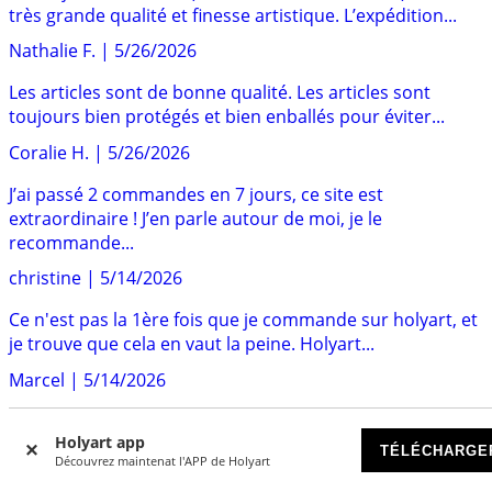
très grande qualité et finesse artistique. L’expédition...
Nathalie F.
|
5/26/2026
Les articles sont de bonne qualité. Les articles sont
toujours bien protégés et bien enballés pour éviter...
Coralie H.
|
5/26/2026
J’ai passé 2 commandes en 7 jours, ce site est
extraordinaire ! J’en parle autour de moi, je le
recommande...
christine
|
5/14/2026
Ce n'est pas la 1ère fois que je commande sur holyart, et
je trouve que cela en vaut la peine. Holyart...
Marcel
|
5/14/2026
Beaucoup de produits de tailles et de qualités différentes
Holyart app
permettant un choix adapté à mes attentes....
TÉLÉCHARGE
Découvrez maintenat l'APP de Holyart
PHILIPPE
|
4/21/2026