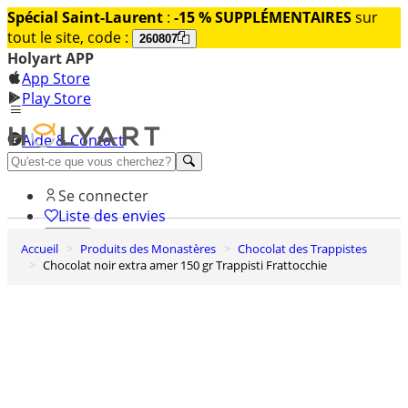
Spécial Saint-Laurent
:
-15 % SUPPLÉMENTAIRES
sur
tout le site, code :
260807
Holyart APP
App Store
Play Store
Aide & Contact
Découvrez Premium
Se connecter
Liste des envies
Accueil
Produits des Monastères
Chocolat des Trappistes
0
Chocolat noir extra amer 150 gr Trappisti Frattocchie
Panier