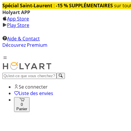
Spécial Saint-Laurent
:
-15 % SUPPLÉMENTAIRES
sur tout
Holyart APP
App Store
Play Store
Aide & Contact
Découvrez Premium
Se connecter
Liste des envies
0
Panier