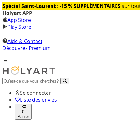
Spécial Saint-Laurent
:
-15 % SUPPLÉMENTAIRES
sur tout
Holyart APP
App Store
Play Store
Aide & Contact
Découvrez Premium
Se connecter
Liste des envies
0
Panier