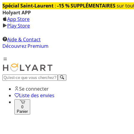
Spécial Saint-Laurent
:
-15 % SUPPLÉMENTAIRES
sur tout
Holyart APP
App Store
Play Store
Aide & Contact
Découvrez Premium
Se connecter
Liste des envies
0
Panier