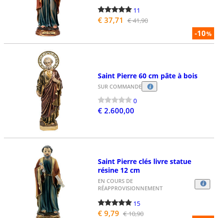
11
€ 37,71
€ 41,90
-10
%
Saint Pierre 60 cm pâte à bois
SUR COMMANDE
0
€ 2.600,00
Saint Pierre clés livre statue
résine 12 cm
EN COURS DE
RÉAPPROVISIONNEMENT
15
€ 9,79
€ 10,90