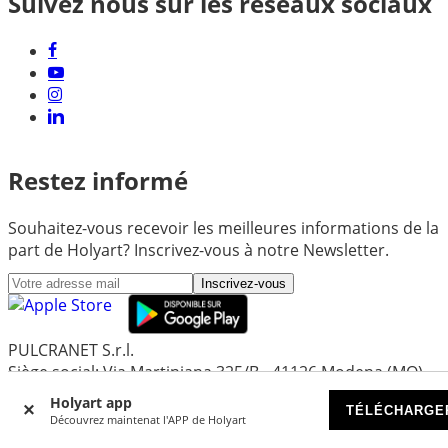
Suivez nous sur les réseaux sociaux
Restez informé
Souhaitez-vous recevoir les meilleures informations de la
part de Holyart? Inscrivez-vous à notre Newsletter.
Inscrivez-vous
PULCRANET S.r.l.
Siège social: Via Martiniana 325/B - 41126 Modena (MO) -
Italy
Holyart app
TÉLÉCHARGE
Siège et administration: Via Emore Tirelli 30 - 42122
Découvrez maintenat l'APP de Holyart
Reggio Emilia (Re) - Italy