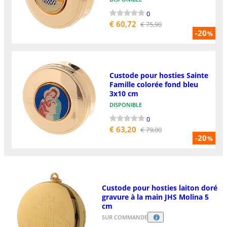
0
€ 60,72
€ 75,90
-20
%
Custode pour hosties Sainte
Famille colorée fond bleu
3x10 cm
DISPONIBLE
0
€ 63,20
€ 79,00
-20
%
Custode pour hosties laiton doré
gravure à la main JHS Molina 5
cm
SUR COMMANDE