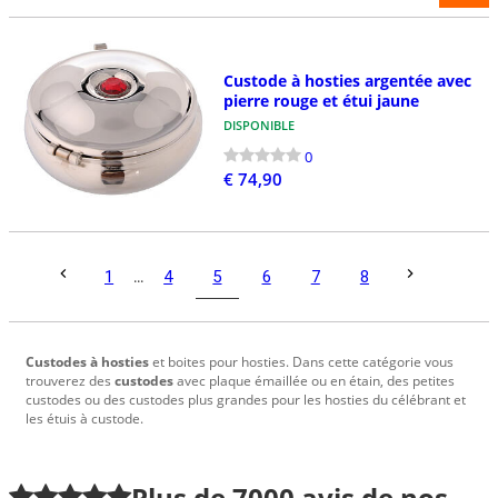
Custode à hosties argentée avec
pierre rouge et étui jaune
DISPONIBLE
0
€ 74,90
5
1
...
4
6
7
8
Custodes à hosties
et boites pour hosties. Dans cette catégorie vous
trouverez des
custodes
avec plaque émaillée ou en étain, des petites
custodes ou des custodes plus grandes pour les hosties du célébrant et
les étuis à custode.
Plus de
7000
avis de nos