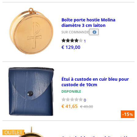
Boîte porte hostie Molina
diamètre 3 cm laiton
SUR COMMANDE
1
€ 129,00
Étui à custode en cuir bleu pour
custode de 10cm
DISPONIBLE
0
€ 41,65
€ 49,00
-15
%
OUTLET