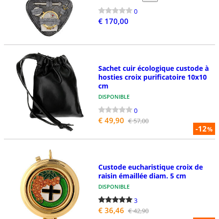
0
€ 170,00
Sachet cuir écologique custode à
hosties croix purificatoire 10x10
cm
DISPONIBLE
0
€ 49,90
€ 57,00
-12
%
Custode eucharistique croix de
raisin émaillée diam. 5 cm
DISPONIBLE
3
€ 36,46
€ 42,90