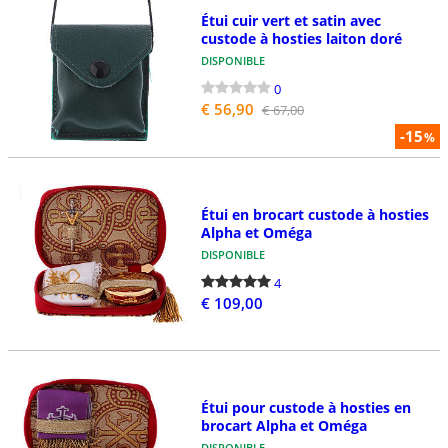
Étui cuir vert et satin avec
custode à hosties laiton doré
DISPONIBLE
0
€ 56,90
€ 67,00
-15
%
Étui en brocart custode à hosties
Alpha et Oméga
DISPONIBLE
4
€ 109,00
Étui pour custode à hosties en
brocart Alpha et Oméga
DISPONIBLE