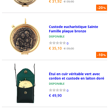
€ 31,92
€ 39,90
-20
%
Custode eucharistique Sainte
Famille plaque bronze
DISPONIBLE
0
€ 35,10
€ 39,00
-10
%
Étui en cuir véritable vert avec
cordon et custode en laiton doré
DISPONIBLE
0
€ 49,90