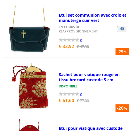
Étui set communion avec croix et
manuterge cuir vert
EN COURS DE
RÉAPPROVISIONNEMENT
0
€ 33,92
€ 47,90
-29
%
Sachet pour viatique rouge en
tissu brocard custode 5 cm
DISPONIBLE
0
€ 61,60
€ 77,00
-20
%
Étui pour viatique avec custode