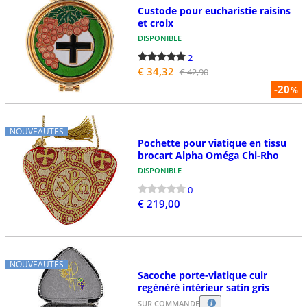
Custode pour eucharistie raisins
et croix
DISPONIBLE
2
€ 34,32
€ 42,90
-20
%
NOUVEAUTÉS
Pochette pour viatique en tissu
brocart Alpha Oméga Chi-Rho
DISPONIBLE
0
€ 219,00
NOUVEAUTÉS
Sacoche porte-viatique cuir
regénéré intérieur satin gris
SUR COMMANDE