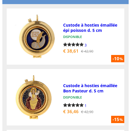
Custode à hosties émaillée
épi poisson d. 5 cm
DISPONIBLE
3
€ 38,61
€ 42,90
-10
%
Custode à hosties émaillée
Bon Pasteur d. 5 cm
DISPONIBLE
1
€ 36,46
€ 42,90
-15
%