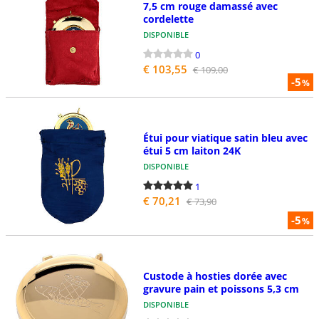
7,5 cm rouge damassé avec
cordelette
DISPONIBLE
0
€ 103,55
€ 109,00
-5
%
Étui pour viatique satin bleu avec
étui 5 cm laiton 24K
DISPONIBLE
1
€ 70,21
€ 73,90
-5
%
Custode à hosties dorée avec
gravure pain et poissons 5,3 cm
DISPONIBLE