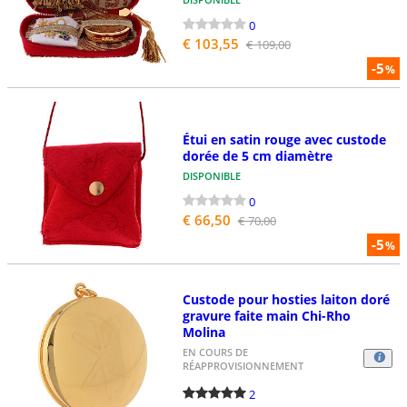
0
€ 103,55
€ 109,00
-5
%
Étui en satin rouge avec custode
dorée de 5 cm diamètre
DISPONIBLE
0
€ 66,50
€ 70,00
-5
%
Custode pour hosties laiton doré
gravure faite main Chi-Rho
Molina
EN COURS DE
RÉAPPROVISIONNEMENT
2