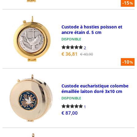
-15
%
Custode à hosties poisson et
ancre étain d. 5 cm
DISPONIBLE
2
€ 36,81
€ 40,90
-10
%
Custode eucharistique colombe
émaillée laiton doré 3x10 cm
DISPONIBLE
1
€ 87,00