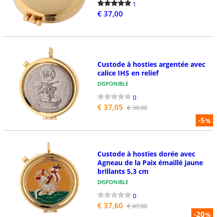
1
€ 37,00
Custode à hosties argentée avec
calice IHS en relief
DISPONIBLE
0
€ 37,05
€ 39,00
-5
%
Custode à hosties dorée avec
Agneau de la Paix émaillé jaune
brillants 5,3 cm
DISPONIBLE
0
€ 37,60
€ 47,00
-20
%