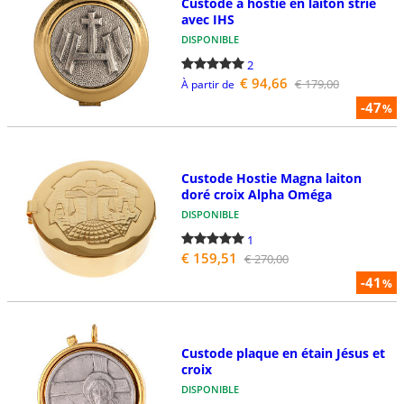
Custode à hostie en laiton strié
avec IHS
DISPONIBLE
2
€ 94,66
€ 179,00
À partir de
-47
%
Custode Hostie Magna laiton
doré croix Alpha Oméga
DISPONIBLE
1
€ 159,51
€ 270,00
-41
%
Custode plaque en étain Jésus et
croix
DISPONIBLE