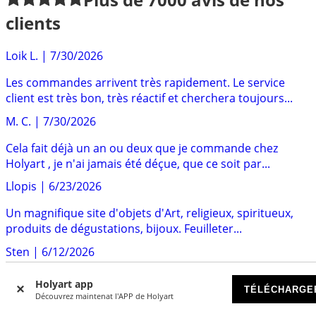
clients
Loik L.
|
7/30/2026
Les commandes arrivent très rapidement. Le service
client est très bon, très réactif et cherchera toujours...
M. C.
|
7/30/2026
Cela fait déjà un an ou deux que je commande chez
Holyart , je n'ai jamais été déçue, que ce soit par...
Llopis
|
6/23/2026
Un magnifique site d'objets d'Art, religieux, spiritueux,
produits de dégustations, bijoux. Feuilleter...
Sten
|
6/12/2026
Un bon service client très reactifreactif Le produit que j'ai
Holyart app
TÉLÉCHARGE
commandé est parfaitement conforme au...
Découvrez maintenat l'APP de Holyart