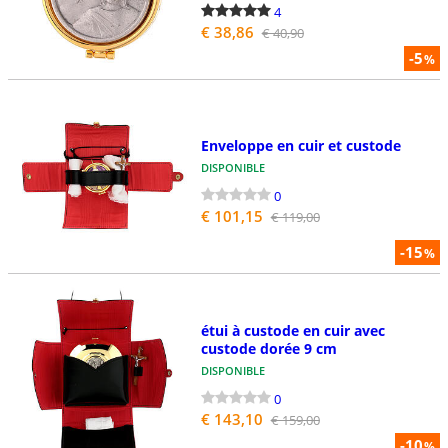
4
€ 38,86
€ 40,90
-5
%
Enveloppe en cuir et custode
DISPONIBLE
0
€ 101,15
€ 119,00
-15
%
étui à custode en cuir avec
custode dorée 9 cm
DISPONIBLE
0
€ 143,10
€ 159,00
-10
%