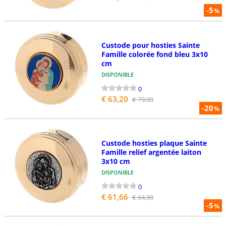
-5
%
Custode pour hosties Sainte
Famille colorée fond bleu 3x10
cm
DISPONIBLE
0
€ 63,20
€ 79,00
-20
%
Custode hosties plaque Sainte
Famille relief argentée laiton
3x10 cm
DISPONIBLE
0
€ 61,66
€ 64,90
-5
%