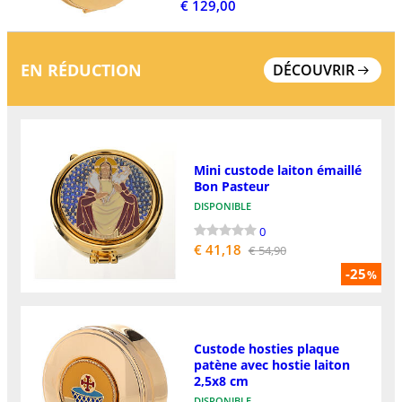
€ 129,00
EN RÉDUCTION
DÉCOUVRIR
Mini custode laiton émaillé
Bon Pasteur
DISPONIBLE
0
€ 41,18
€ 54,90
-25
%
Custode hosties plaque
patène avec hostie laiton
2,5x8 cm
DISPONIBLE