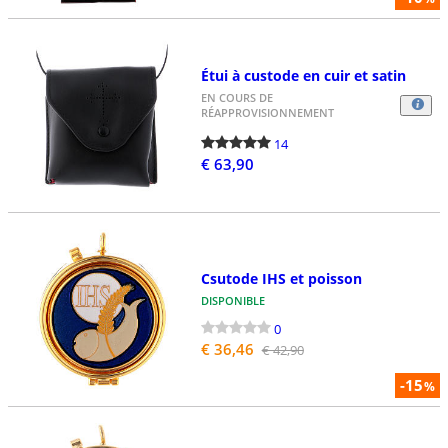
Étui à custode en cuir et satin
EN COURS DE
RÉAPPROVISIONNEMENT
14
€ 63,90
Csutode IHS et poisson
DISPONIBLE
0
€ 36,46
€ 42,90
-15
%