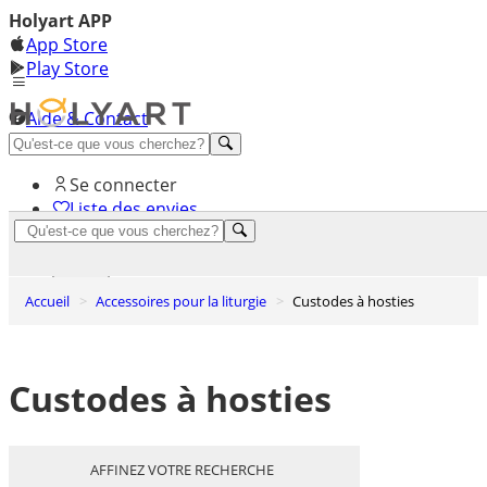
Holyart APP
App Store
Play Store
Aide & Contact
Découvrez Premium
Se connecter
Liste des envies
0
Panier
Accueil
Accessoires pour la liturgie
Custodes à hosties
Custodes à hosties
AFFINEZ VOTRE RECHERCHE