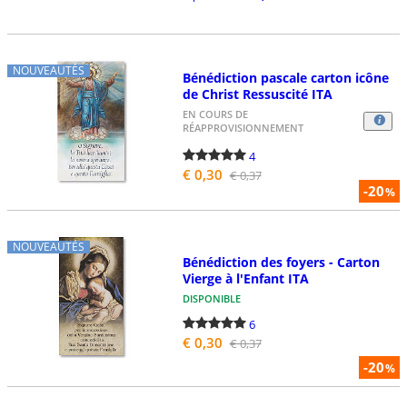
NOUVEAUTÉS
Bénédiction pascale carton icône
de Christ Ressuscité ITA
EN COURS DE
RÉAPPROVISIONNEMENT
4
€ 0,30
€ 0,37
-20
%
NOUVEAUTÉS
Bénédiction des foyers - Carton
Vierge à l'Enfant ITA
DISPONIBLE
6
€ 0,30
€ 0,37
-20
%