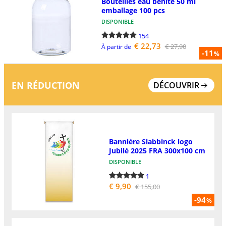
Bouteilles eau bénite 50 ml
emballage 100 pcs
DISPONIBLE
154
€ 22,73
€ 27,90
À partir de
-11
%
EN RÉDUCTION
DÉCOUVRIR
Bannière Slabbinck logo
Jubilé 2025 FRA 300x100 cm
DISPONIBLE
1
€ 9,90
€ 155,00
-94
%