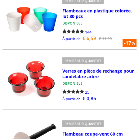
REMISE SUR QUANTITÉ
Flambeaux en plastique colorée,
lot 30 pcs
DISPONIBLE
144
€ 6,59
€ 11,90
À partir de
-17
%
REMISE SUR QUANTITÉ
Verres en pièce de rechange pour
candélabre arbre
DISPONIBLE
25
€ 0,85
À partir de
REMISE SUR QUANTITÉ
Flambeau coupe-vent 60 cm