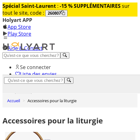
Spécial Saint-Laurent
:
-15 % SUPPLÉMENTAIRES
sur
tout le site, code :
260807
Holyart APP
App Store
Play Store
Aide & Contact
Découvrez Premium
Se connecter
Liste des envies
0
Panier
Accueil
Accessoires pour la liturgie
Accessoires pour la liturgie