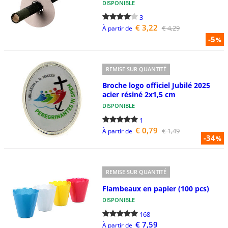
DISPONIBLE
3
€ 3,22
€ 4,29
À partir de
-5
%
REMISE SUR QUANTITÉ
Broche logo officiel Jubilé 2025
acier résiné 2x1,5 cm
DISPONIBLE
1
€ 0,79
€ 1,49
À partir de
-34
%
REMISE SUR QUANTITÉ
Flambeaux en papier (100 pcs)
DISPONIBLE
168
€ 7,59
À partir de