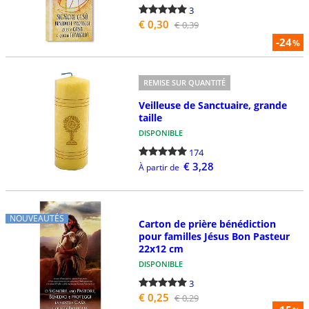
3
€ 0,30
€ 0,39
-24
%
REMISE SUR QUANTITÉ
Veilleuse de Sanctuaire, grande
taille
DISPONIBLE
174
€ 3,28
À partir de
NOUVEAUTÉS
Carton de prière bénédiction
pour familles Jésus Bon Pasteur
22x12 cm
DISPONIBLE
3
€ 0,25
€ 0,29