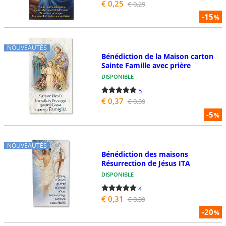
€ 0,25
€ 0,29
-15
%
NOUVEAUTÉS
Bénédiction de la Maison carton
Sainte Famille avec prière
DISPONIBLE
5
€ 0,37
€ 0,39
-5
%
NOUVEAUTÉS
Bénédiction des maisons
Résurrection de Jésus ITA
DISPONIBLE
4
€ 0,31
€ 0,39
-20
%