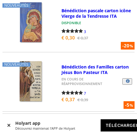
NOUVEAUTÉS
Bénédiction pascale carton icône
Vierge de la Tendresse ITA
DISPONIBLE
3
€ 0,30
€ 0,37
-20
%
NOUVEAUTÉS
Bénédiction des Familles carton
Jésus Bon Pasteur ITA
EN COURS DE
RÉAPPROVISIONNEMENT
7
€ 0,37
€ 0,39
-5
%
Holyart app
TÉLÉCHARGE
Bénédiction Pascale Jésus
Découvrez maintenat l'APP de Holyart
ressuscité 20x10 cm