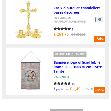
Croix d'autel et chandeliers
bases décorées
EN COURS DE
RÉAPPROVISIONNEMENT
1
€ 261,75
€ 1.600,00
-84
%
REMISE SUR QUANTITÉ
Bannière logo officiel Jubilé
Rome 2025 100x70 cm Porte
Sainte
DISPONIBLE
10
€ 1,49
€ 15,90
À partir de
-81
%