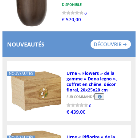
DISPONIBLE
0
€ 570,00
NOUVEAUTÉS
DÉCOUVRIR
Urne « Flowers » de la
NOUVEAUTÉS
gamme « Dona legno »,
coffret en chêne, décor
floral, 20x25x20 cm
SUR COMMANDE
0
€ 439,00
Urne « Rifiorire » de la
NOUVEAUTÉS