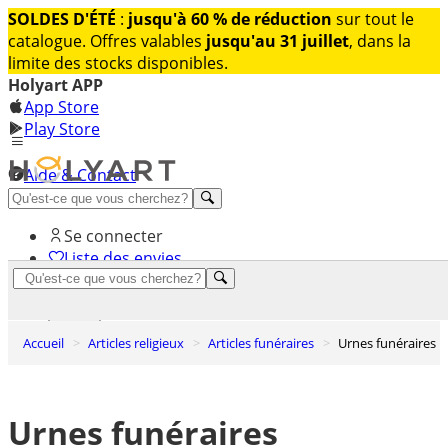
SOLDES D'ÉTÉ
:
jusqu'à 60 % de réduction
sur tout le
catalogue. Offres valables
jusqu'au 31 juillet
, dans la
limite des stocks disponibles.
Holyart APP
App Store
Play Store
Aide & Contact
Découvrez Premium
Se connecter
Liste des envies
0
Panier
Accueil
Articles religieux
Articles funéraires
Urnes funéraires
Urnes funéraires