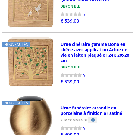
DISPONIBLE
0
€ 539,00
Urne cinéraire gamme Dona en
NOUVEAUTÉS
chêne avec application Arbre de
vie en laiton plaqué or 24K 20x20
cm
DISPONIBLE
0
€ 539,00
NOUVEAUTÉS
Urne funéraire arrondie en
porcelaine à finition or satiné
SUR COMMANDE
0
€ 409,00