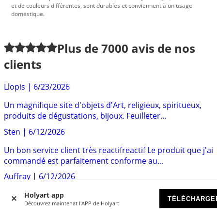
et de couleurs différentes, sont durables et conviennent à un usage
domestique.
Plus de
7000
avis de nos
clients
Llopis
|
6/23/2026
Un magnifique site d'objets d'Art, religieux, spiritueux,
produits de dégustations, bijoux. Feuilleter...
Sten
|
6/12/2026
Un bon service client très reactifreactif Le produit que j'ai
commandé est parfaitement conforme au...
Auffray
|
6/12/2026
Ils sont arrivés bien emballé et dans un temps
Holyart app
TÉLÉCHARGE
Découvrez maintenat l'APP de Holyart
raisonnable. Et pardessus tout les produits sont de
bonne...