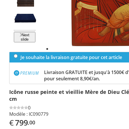
Previous
slide
Next
slide
Je souhaite la livraison gratuite pour cet article
Livraison GRATUITE et jusqu'à 1500€ 
pour seulement 8,90€/an.
Icône russe peinte et vieillie Mère de Dieu C
cm
0
Modèle :
IC090779
€
799
,00