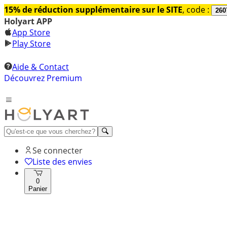
15% de réduction supplémentaire sur le SITE
, code :
260
Holyart APP
App Store
Play Store
Aide & Contact
Découvrez Premium
Se connecter
Liste des envies
0
Panier