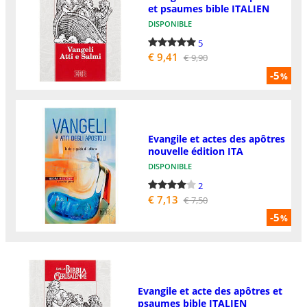
et psaumes bible ITALIEN
DISPONIBLE
5
€ 9,41
€ 9,90
-5
%
Evangile et actes des apôtres
nouvelle édition ITA
DISPONIBLE
2
€ 7,13
€ 7,50
-5
%
Evangile et acte des apôtres et
psaumes bible ITALIEN