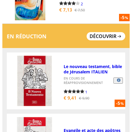
2
€ 7,13
€ 7,50
-5
%
EN RÉDUCTION
DÉCOUVRIR
Le nouveau testament, bible
de Jérusalem ITALIEN
EN COURS DE
RÉAPPROVISIONNEMENT
1
€ 9,41
€ 9,90
-5
%
Evangile et acte des apôtres