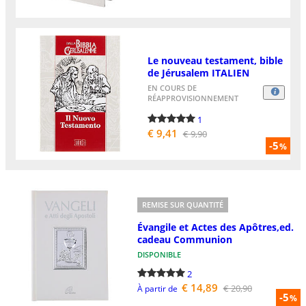
Le nouveau testament, bible
de Jérusalem ITALIEN
EN COURS DE
RÉAPPROVISIONNEMENT
1
€ 9,41
€ 9,90
-5
%
REMISE SUR QUANTITÉ
Évangile et Actes des Apôtres,ed.
cadeau Communion
DISPONIBLE
2
€ 14,89
€ 20,90
À partir de
-5
%