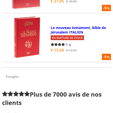
€ 37,05
€ 39,00
-5
%
Le nouveau testament, bible de
Jérusalem ITALIEN
EN RUPTURE DE STOCK
8
€ 15,68
€ 16,50
-5
%
Évangiles
Plus de
7000
avis de nos
clients