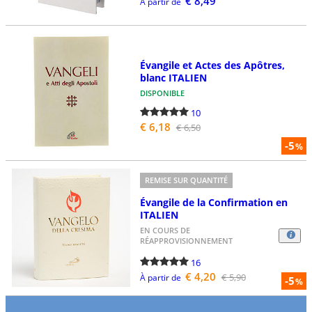
€ 8,49
À partir de
Évangile et Actes des Apôtres,
blanc ITALIEN
DISPONIBLE
10
€ 6,18
€ 6,50
-5
%
REMISE SUR QUANTITÉ
Évangile de la Confirmation en
ITALIEN
EN COURS DE
RÉAPPROVISIONNEMENT
16
€ 4,20
€ 5,90
À partir de
-5
%