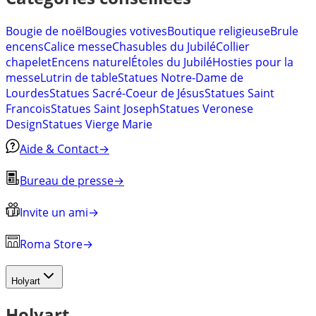
Bougie de noël
Bougies votives
Boutique religieuse
Brule
encens
Calice messe
Chasubles du Jubilé
Collier
chapelet
Encens naturel
Étoles du Jubilé
Hosties pour la
messe
Lutrin de table
Statues Notre-Dame de
Lourdes
Statues Sacré-Coeur de Jésus
Statues Saint
Francois
Statues Saint Joseph
Statues Veronese
Design
Statues Vierge Marie
Aide & Contact
→
Bureau de presse
→
Invite un ami
→
Roma Store
→
Holyart
Holyart