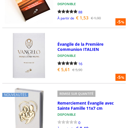
DISPONIBLE
88
€ 1,53
€ 1,90
À partir de
-5
%
Évangile de la Première
Communion ITALIEN
DISPONIBLE
16
€ 5,61
€ 5,90
-5
%
REMISE SUR QUANTITÉ
NOUVEAUTÉS
Remerciement Évangile avec
Sainte Famille 11x7 cm
DISPONIBLE
0