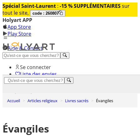
Spécial Saint-Laurent
:
-15 % SUPPLÉMENTAIRES
sur
tout le site,
code : 260807
Holyart APP
App Store
Play Store
Aide & Contact
Découvrez Premium
Se connecter
Liste des envies
0
Panier
Accueil
Articles religieux
Livres sacrés
Évangiles
Évangiles