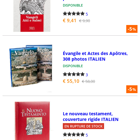
DISPONIBLE
5
€ 9,41
€ 9,90
-5
%
Évangile et Actes des Apôtres,
308 photos ITALIEN
DISPONIBLE
3
€ 55,10
€ 58,00
-5
%
Le nouveau testament,
couverture rigide ITALIEN
EN RUPTURE DE STOCK
5