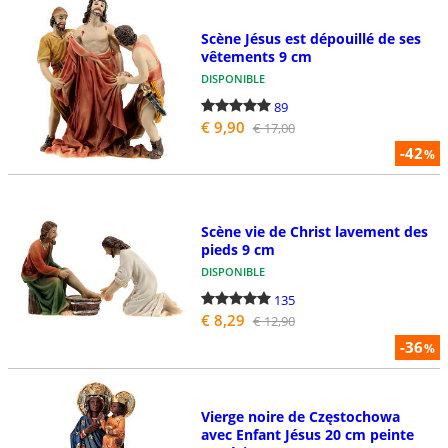
Scène Jésus est dépouillé de ses
vêtements 9 cm
DISPONIBLE
89
€ 9,90
€ 17,00
-42
%
Scène vie de Christ lavement des
pieds 9 cm
DISPONIBLE
135
€ 8,29
€ 12,90
-36
%
Vierge noire de Częstochowa
avec Enfant Jésus 20 cm peinte