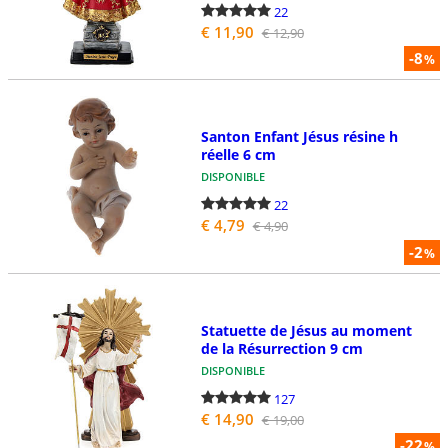
22
€ 11,90
€ 12,90
-8
%
Santon Enfant Jésus résine h
réelle 6 cm
DISPONIBLE
22
€ 4,79
€ 4,90
-2
%
Statuette de Jésus au moment
de la Résurrection 9 cm
DISPONIBLE
127
€ 14,90
€ 19,00
-22
%