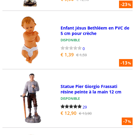
-23
%
Enfant Jésus Bethléem en PVC de
5 cm pour crèche
DISPONIBLE
0
€ 1,39
€ 1,59
-13
%
Statue Pier Giorgio Frassati
résine peinte à la main 12 cm
DISPONIBLE
29
€ 12,90
€ 13,90
-7
%