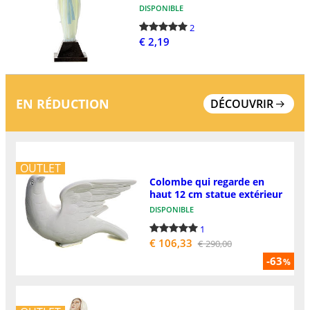
DISPONIBLE
2
€ 2,19
EN RÉDUCTION
DÉCOUVRIR
OUTLET
Colombe qui regarde en
haut 12 cm statue extérieur
DISPONIBLE
1
€ 106,33
€ 290,00
-63
%