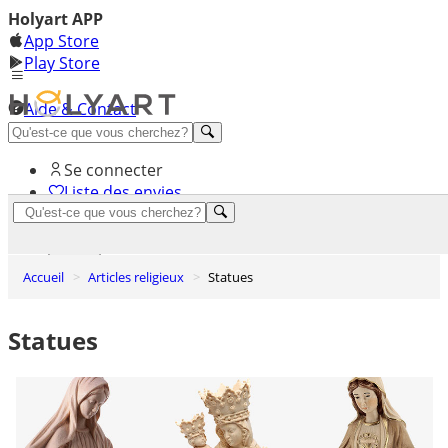
Holyart APP
App Store
Play Store
Aide & Contact
Découvrez Premium
Se connecter
Liste des envies
0
Panier
Accueil
Articles religieux
Statues
Statues