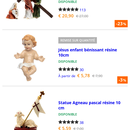
DISPONIBLE
113
€ 20,90
€ 27,00
-23
%
REMISE SUR QUANTITÉ
Jésus enfant bénissant résine
10cm
DISPONIBLE
30
€ 5,78
€ 7,90
À partir de
-3
%
Statue Agneau pascal résine 10
cm
DISPONIBLE
38
€ 5,59
€ 7,00