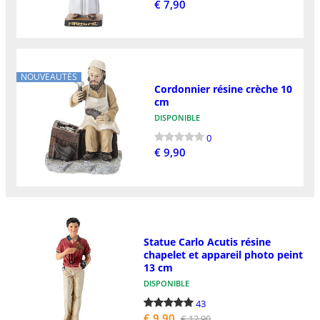
€ 7,90
NOUVEAUTÉS
Cordonnier résine crèche 10
cm
DISPONIBLE
0
€ 9,90
Statue Carlo Acutis résine
chapelet et appareil photo peint
13 cm
DISPONIBLE
43
€ 9,90
€ 12,90