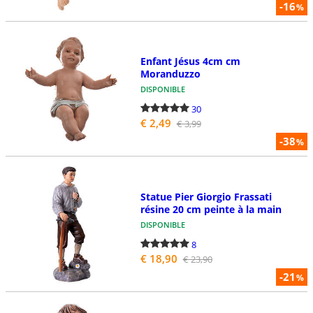
-16
%
Enfant Jésus 4cm cm
Moranduzzo
DISPONIBLE
30
€ 2,49
€ 3,99
-38
%
Statue Pier Giorgio Frassati
résine 20 cm peinte à la main
DISPONIBLE
8
€ 18,90
€ 23,90
-21
%