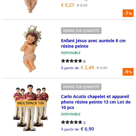
€ 0,27
€ 0,29
-7
%
REMISE SUR QUANTITÉ
Enfant Jésus avec auréole 8 cm
résine peinte
DISPONIBLE
9
€ 2,49
€ 5,49
À partir de
-9
%
REMISE SUR QUANTITÉ
Carlo Acutis chapelet et appareil
photo résine peinte 13 cm Lot de
10 pcs
DISPONIBLE
3
€ 6,90
À partir de