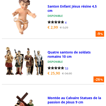
Santon Enfant Jésus résine 4,5
cm
DISPONIBLE
4
€ 2,99
€ 3,29
-9
%
Quatre santons de soldats
romains 10 cm
DISPONIBLE
53
€ 25,90
€ 34,90
-26
%
Montée au Calvaire Statues de la
passion de Jésus 9 cm