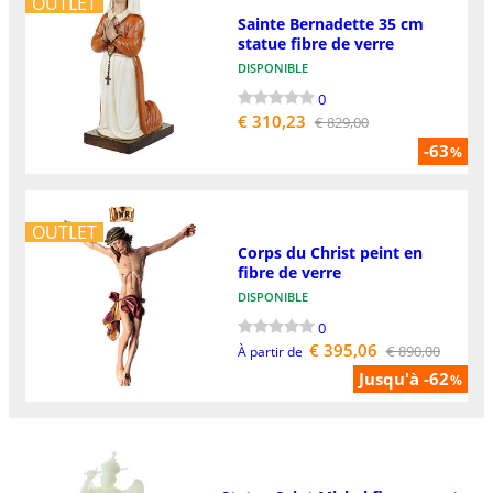
OUTLET
Sainte Bernadette 35 cm
statue fibre de verre
DISPONIBLE
0
€ 310,23
€ 829,00
-63
%
OUTLET
Corps du Christ peint en
fibre de verre
DISPONIBLE
0
€ 395,06
€ 890,00
À partir de
Jusqu'à -62
%