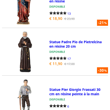
en résine
DISPONIBLE
13
€ 18,90
€ 23,90
-21
%
Statue Padre Pio de Pietrelcina
en résine 20 cm
DISPONIBLE
17
€ 11,90
€ 17,00
-30
%
Statue Pier Giorgio Frassati 30
cm en résine peinte à la main
DISPONIBLE
6