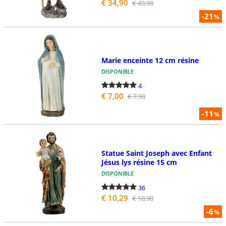
€ 34,90
€ 43,90
-21
%
Marie enceinte 12 cm résine
DISPONIBLE
4
€ 7,00
€ 7,90
-11
%
Statue Saint Joseph avec Enfant
Jésus lys résine 15 cm
DISPONIBLE
36
€ 10,29
€ 10,90
-6
%