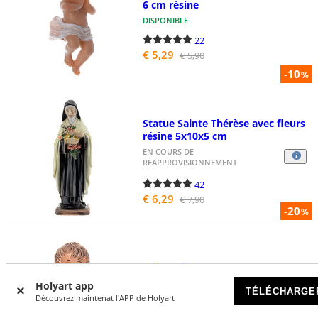
6 cm résine
DISPONIBLE
22
€ 5,29
€ 5,90
-10
%
Statue Sainte Thérèse avec fleurs
résine 5x10x5 cm
EN COURS DE
RÉAPPROVISIONNEMENT
42
€ 6,29
€ 7,90
-20
%
Enfant Jésus avec pagne pour
crèche 3,5 cm
Holyart app
TÉLÉCHARGE
DISPONIBLE
Découvrez maintenat l'APP de Holyart
5