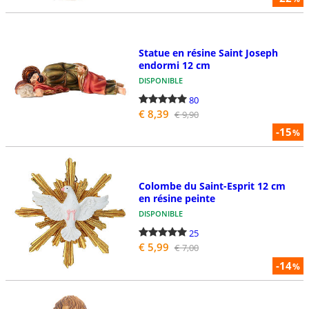
Statue en résine Saint Joseph
endormi 12 cm
DISPONIBLE
80
€ 8,39
€ 9,90
-15
%
Colombe du Saint-Esprit 12 cm
en résine peinte
DISPONIBLE
25
€ 5,99
€ 7,00
-14
%