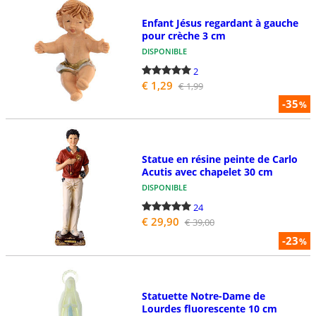
Enfant Jésus regardant à gauche
pour crèche 3 cm
DISPONIBLE
2
€ 1,29
€ 1,99
-35
%
Statue en résine peinte de Carlo
Acutis avec chapelet 30 cm
DISPONIBLE
24
€ 29,90
€ 39,00
-23
%
Statuette Notre-Dame de
Lourdes fluorescente 10 cm