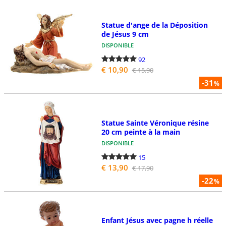
Statue d'ange de la Déposition
de Jésus 9 cm
DISPONIBLE
92
€ 10,90
€ 15,90
-31
%
Statue Sainte Véronique résine
20 cm peinte à la main
DISPONIBLE
15
€ 13,90
€ 17,90
-22
%
Enfant Jésus avec pagne h réelle