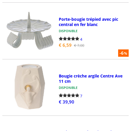
Porte-bougie trépied avec pic
central en fer blanc
DISPONIBLE
4
€ 6,59
€ 7,00
-6
%
Bougie crèche argile Centre Ave
11 cm
DISPONIBLE
7
€ 39,90