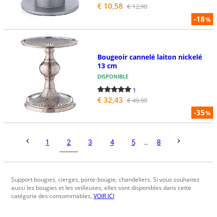
€ 10,58
€ 12,90
-18
%
Bougeoir cannelé laiton nickelé
13 cm
DISPONIBLE
1
€ 32,43
€ 49,90
-35
%
2
1
3
4
5
...
8
Support bougies, cierges, porte-bougie, chandeliers. Si vous souhaitez
aussi les bougies et les veilleuses, elles sont disponibles dans cette
catégorie des consommables,
VOIR ICI