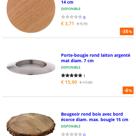
14 cm
DISPONIBLE
0
€ 3,71
€ 5,70
-35
%
Porte-bougie rond laiton argenté
mat diam. 7 cm
DISPONIBLE
1
€ 15,90
€ 17,00
-6
%
Bougeoir rond bois avec bord
écorce diam. max. bougie 15 cm
DISPONIBLE
0