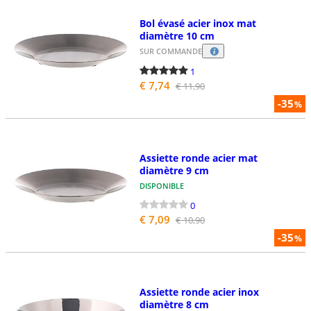
Bol évasé acier inox mat
diamètre 10 cm
SUR COMMANDE
1
€ 7,74
€ 11,90
-35
%
Assiette ronde acier mat
diamètre 9 cm
DISPONIBLE
0
€ 7,09
€ 10,90
-35
%
Assiette ronde acier inox
diamètre 8 cm