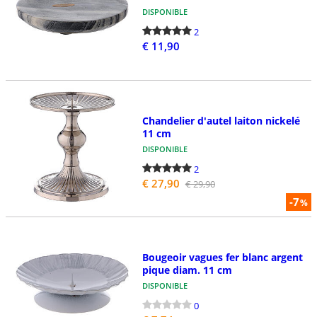
DISPONIBLE
2
€ 11,90
Chandelier d'autel laiton nickelé
11 cm
DISPONIBLE
2
€ 27,90
€ 29,90
-7
%
Bougeoir vagues fer blanc argent
pique diam. 11 cm
DISPONIBLE
0