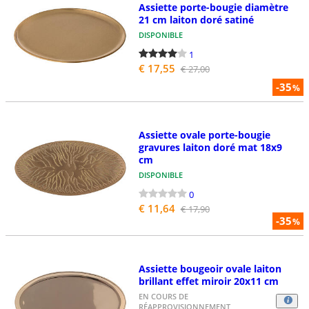
Assiette porte-bougie diamètre
21 cm laiton doré satiné
DISPONIBLE
1
€ 17,55
€ 27,00
-35
%
Assiette ovale porte-bougie
gravures laiton doré mat 18x9
cm
DISPONIBLE
0
€ 11,64
€ 17,90
-35
%
Assiette bougeoir ovale laiton
brillant effet miroir 20x11 cm
EN COURS DE
RÉAPPROVISIONNEMENT