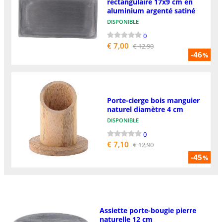
rectangulaire 17x9 cm en
aluminium argenté satiné
DISPONIBLE
0
€ 7,00
€ 12,90
-46
%
Porte-cierge bois manguier
naturel diamètre 4 cm
DISPONIBLE
0
€ 7,10
€ 12,90
-45
%
Assiette porte-bougie pierre
naturelle 12 cm