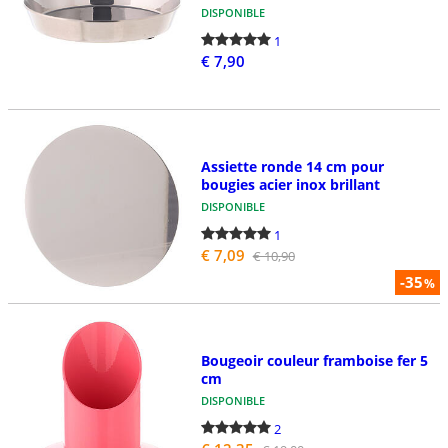
DISPONIBLE
1
€ 7,90
Assiette ronde 14 cm pour
bougies acier inox brillant
DISPONIBLE
1
€ 7,09
€ 10,90
-35
%
Bougeoir couleur framboise fer 5
cm
DISPONIBLE
2