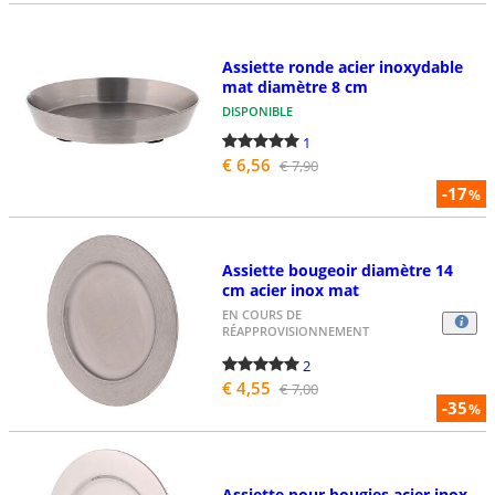
Assiette ronde acier inoxydable
mat diamètre 8 cm
DISPONIBLE
1
€ 6,56
€ 7,90
-17
%
Assiette bougeoir diamètre 14
cm acier inox mat
EN COURS DE
RÉAPPROVISIONNEMENT
2
€ 4,55
€ 7,00
-35
%
Assiette pour bougies acier inox