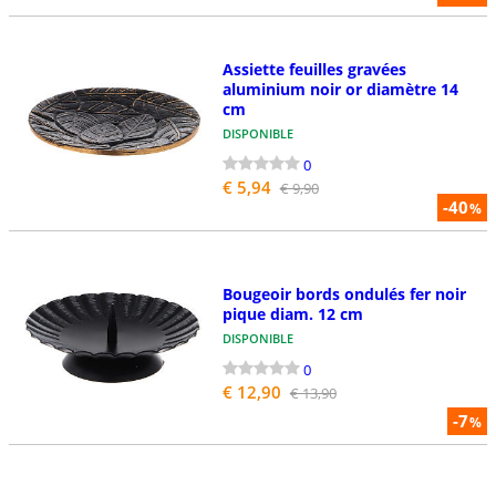
Assiette feuilles gravées
aluminium noir or diamètre 14
cm
DISPONIBLE
0
€ 5,94
€ 9,90
-40
%
Bougeoir bords ondulés fer noir
pique diam. 12 cm
DISPONIBLE
0
€ 12,90
€ 13,90
-7
%