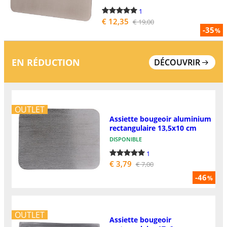
1
€ 12,35
€ 19,00
-35
%
EN RÉDUCTION
DÉCOUVRIR
OUTLET
Assiette bougeoir aluminium
rectangulaire 13,5x10 cm
DISPONIBLE
1
€ 3,79
€ 7,00
-46
%
OUTLET
Assiette bougeoir