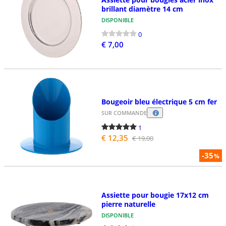
brillant diamètre 14 cm
DISPONIBLE
0
€ 7,00
Bougeoir bleu électrique 5 cm fer
SUR COMMANDE
1
€ 12,35
€ 19,00
-35
%
Assiette pour bougie 17x12 cm
pierre naturelle
DISPONIBLE