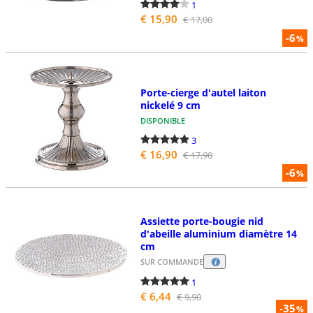
1
€ 15,90
€ 17,00
-6
%
Porte-cierge d'autel laiton
nickelé 9 cm
DISPONIBLE
3
€ 16,90
€ 17,90
-6
%
Assiette porte-bougie nid
d'abeille aluminium diamètre 14
cm
SUR COMMANDE
1
€ 6,44
€ 9,90
-35
%