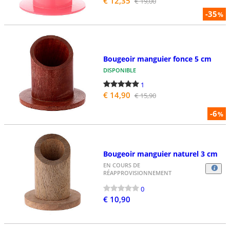
€ 12,35
€ 19,00
-35
%
Bougeoir manguier fonce 5 cm
DISPONIBLE
1
€ 14,90
€ 15,90
-6
%
Bougeoir manguier naturel 3 cm
EN COURS DE
RÉAPPROVISIONNEMENT
0
€ 10,90