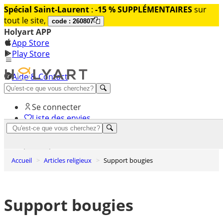
Spécial Saint-Laurent
:
-15 % SUPPLÉMENTAIRES
sur
tout le site,
code : 260807
Holyart APP
App Store
Play Store
Aide & Contact
Découvrez Premium
Se connecter
Liste des envies
0
Panier
Accueil
Articles religieux
Support bougies
Support bougies