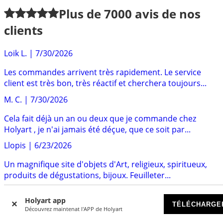
Plus de
7000
avis de nos
clients
Loik L.
|
7/30/2026
Les commandes arrivent très rapidement. Le service
client est très bon, très réactif et cherchera toujours...
M. C.
|
7/30/2026
Cela fait déjà un an ou deux que je commande chez
Holyart , je n'ai jamais été déçue, que ce soit par...
Llopis
|
6/23/2026
Un magnifique site d'objets d'Art, religieux, spiritueux,
produits de dégustations, bijoux. Feuilleter...
Sten
|
6/12/2026
Holyart app
TÉLÉCHARGE
Un bon service client très reactifreactif Le produit que j'ai
Découvrez maintenat l'APP de Holyart
commandé est parfaitement conforme au...