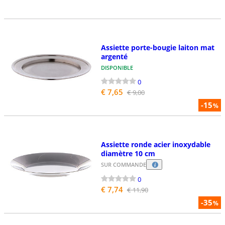
Assiette porte-bougie laiton mat
argenté
DISPONIBLE
0
€ 7,65
€ 9,00
-15
%
Assiette ronde acier inoxydable
diamètre 10 cm
SUR COMMANDE
0
€ 7,74
€ 11,90
-35
%