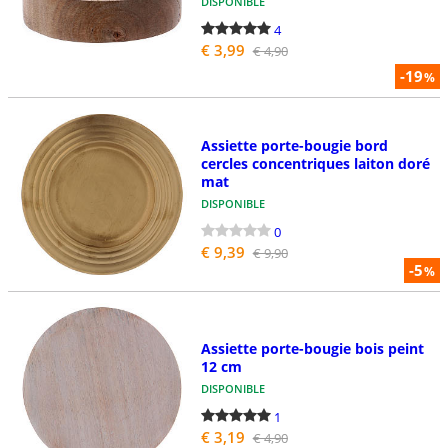
DISPONIBLE
4
€ 3,99
€ 4,90
-19
%
Assiette porte-bougie bord
cercles concentriques laiton doré
mat
DISPONIBLE
0
€ 9,39
€ 9,90
-5
%
Assiette porte-bougie bois peint
12 cm
DISPONIBLE
1
€ 3,19
€ 4,90