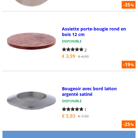
-35
%
Assiette porte-bougie rond en
bois 12 cm
DISPONIBLE
2
€ 3,99
€ 4,90
-19
%
Bougeoir avec bord laiton
argenté satiné
DISPONIBLE
1
€ 5,93
€ 7,90
-25
%