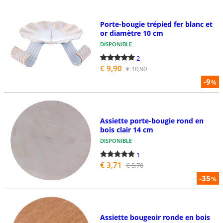
Porte-bougie trépied fer blanc et
or diamètre 10 cm
DISPONIBLE
2
€ 9,90
€ 10,90
-9
%
Assiette porte-bougie rond en
bois clair 14 cm
DISPONIBLE
1
€ 3,71
€ 5,70
-35
%
Assiette bougeoir ronde en bois