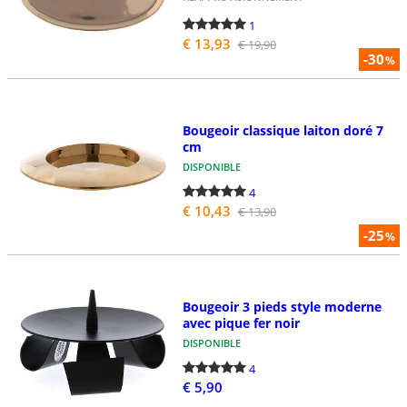
1
€ 13,93
€ 19,90
-30
%
Bougeoir classique laiton doré 7
cm
DISPONIBLE
4
€ 10,43
€ 13,90
-25
%
Bougeoir 3 pieds style moderne
avec pique fer noir
DISPONIBLE
4
€ 5,90