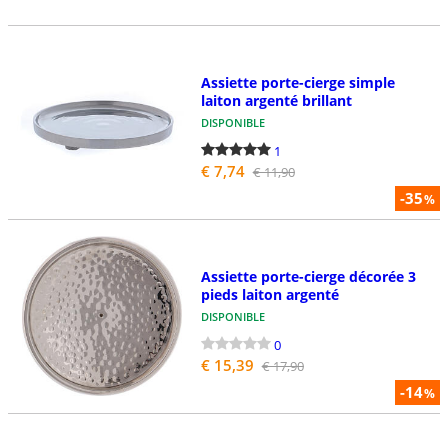
Assiette porte-cierge simple
laiton argenté brillant
DISPONIBLE
1
€ 7,74
€ 11,90
-35
%
Assiette porte-cierge décorée 3
pieds laiton argenté
DISPONIBLE
0
€ 15,39
€ 17,90
-14
%