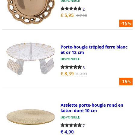
DISPONIBLE
2
€ 5,95
€ 7,00
-15
%
Porte-bougie trépied ferre blanc
et or 12 cm
DISPONIBLE
3
€ 8,39
€ 9,90
-15
%
Assiette porte-bougie rond en
laiton doré 10 cm
DISPONIBLE
7
€ 4,90