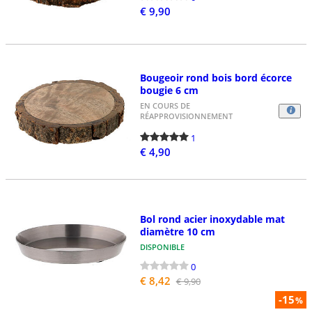
€ 9,90
Bougeoir rond bois bord écorce
bougie 6 cm
EN COURS DE
RÉAPPROVISIONNEMENT
1
€ 4,90
Bol rond acier inoxydable mat
diamètre 10 cm
DISPONIBLE
0
€ 8,42
€ 9,90
-15
%