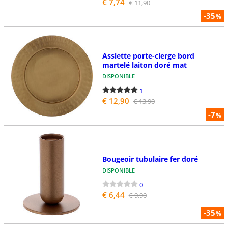
€ 7,74
€ 11,90
-35
%
Assiette porte-cierge bord
martelé laiton doré mat
DISPONIBLE
1
€ 12,90
€ 13,90
-7
%
Bougeoir tubulaire fer doré
DISPONIBLE
0
€ 6,44
€ 9,90
-35
%