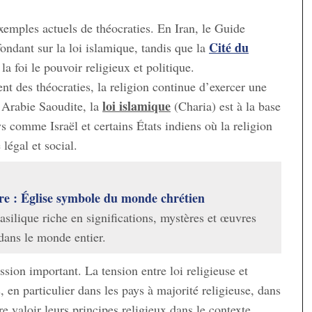
xemples actuels de théocraties. En Iran, le Guide
Cité du
ondant sur la loi islamique, tandis que la
a foi le pouvoir religieux et politique.
nt des théocraties, la religion continue d’exercer une
loi islamique
n Arabie Saoudite, la
(Charia) est à la base
ys comme Israël et certains États indiens où la religion
 légal et social.
rre : Église symbole du monde chrétien
asilique riche en significations, mystères et œuvres
 dans le monde entier.
sion important. La tension entre loi religieuse et
 en particulier dans les pays à majorité religieuse, dans
 valoir leurs principes religieux dans le contexte