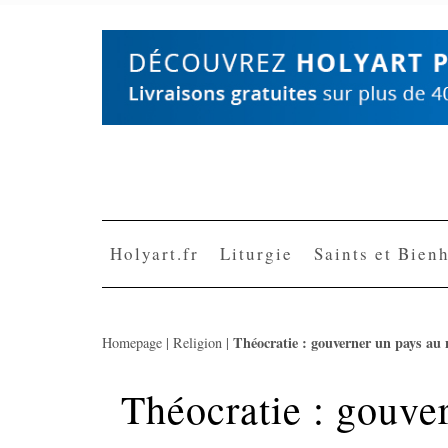
Skip
to
content
Holyart.fr
Liturgie
Saints et Bien
Théocratie : gouverner un pays au
Homepage
|
Religion
|
Théocratie : gouve