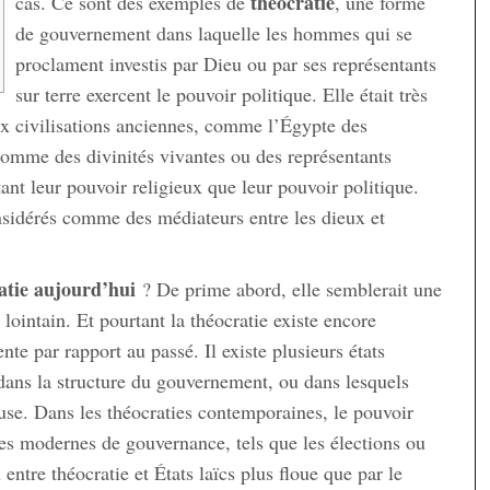
théocratie
cas. Ce sont des exemples de
, une forme
de gouvernement dans laquelle les hommes qui se
proclament investis par Dieu ou par ses représentants
sur terre exercent le pouvoir politique. Elle était très
aux civilisations anciennes, comme l’Égypte des
comme des divinités vivantes ou des représentants
tant leur pouvoir religieux que leur pouvoir politique.
sidérés comme des médiateurs entre les dieux et
atie aujourd’hui
? De prime abord, elle semblerait une
ointain. Et pourtant la théocratie existe encore
te par rapport au passé. Il existe plusieurs états
dans la structure du gouvernement, ou dans lesquels
gieuse. Dans les théocraties contemporaines, le pouvoir
s modernes de gouvernance, tels que les élections ou
n entre théocratie et États laïcs plus floue que par le