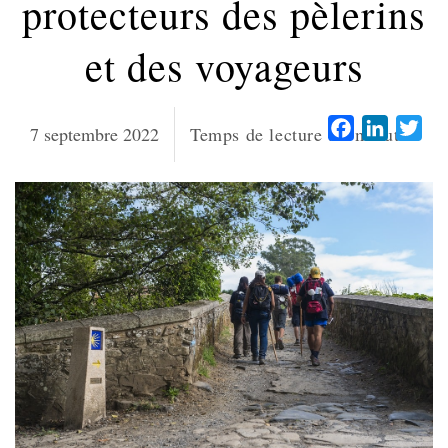
protecteurs des pèlerins
et des voyageurs
Facebook
LinkedI
Twi
7 septembre 2022
Temps de lecture :
6
minutes