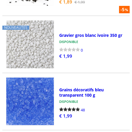
€ 1,89
€ 1,99
-5
%
NOUVEAUTÉS
Gravier gros blanc ivoire 350 gr
DISPONIBLE
0
€ 1,99
Grains décoratifs bleu
transparent 100 g
DISPONIBLE
48
€ 1,99