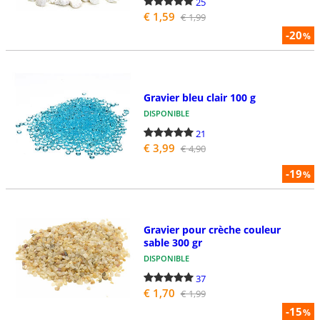
25
€ 1,59
€ 1,99
-20
%
Gravier bleu clair 100 g
DISPONIBLE
21
€ 3,99
€ 4,90
-19
%
Gravier pour crèche couleur
sable 300 gr
DISPONIBLE
37
€ 1,70
€ 1,99
-15
%