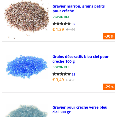
Gravier marron, grains petits
pour crèche
DISPONIBLE
32
€ 1,39
€ 1,99
-30
%
Grains décoratifs bleu ciel pour
crèche 100 g
DISPONIBLE
18
€ 3,49
€ 4,90
-29
%
Gravier pour crèche verre bleu
ciel 300 gr