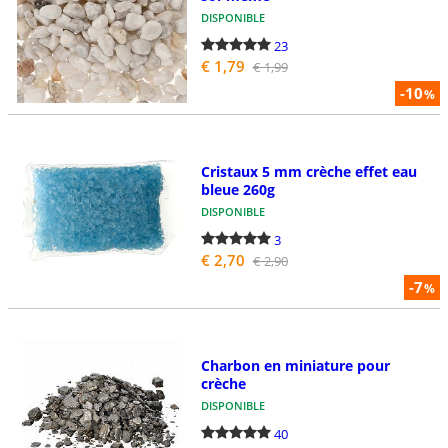
DISPONIBLE
23
€ 1,79
€ 1,99
-10
%
Cristaux 5 mm crèche effet eau
bleue 260g
DISPONIBLE
3
€ 2,70
€ 2,90
-7
%
Charbon en miniature pour
crèche
DISPONIBLE
40