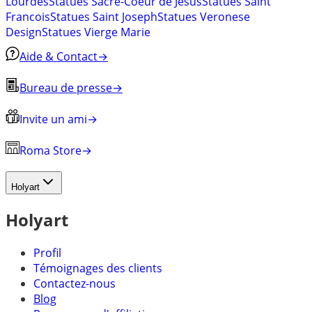
Lourdes
Statues Sacré-Coeur de Jésus
Statues Saint
Francois
Statues Saint Joseph
Statues Veronese
Design
Statues Vierge Marie
Aide & Contact
→
Bureau de presse
→
Invite un ami
→
Roma Store
→
Holyart
Holyart
Profil
Témoignages des clients
Contactez-nous
Blog