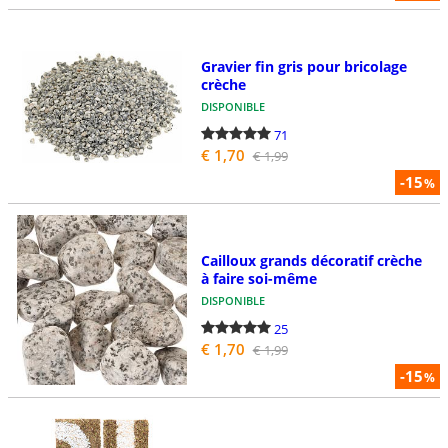
Gravier fin gris pour bricolage
crèche
DISPONIBLE
71
€ 1,70
€ 1,99
-15
%
Cailloux grands décoratif crèche
à faire soi-même
DISPONIBLE
25
€ 1,70
€ 1,99
-15
%