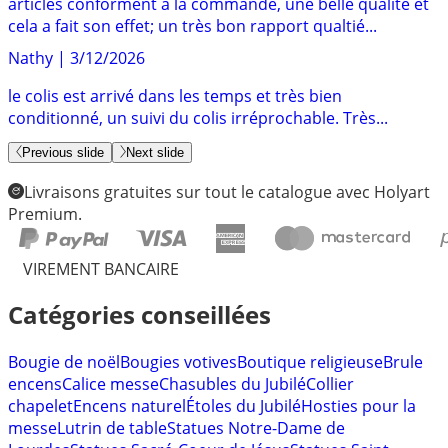
articles conforment à la commande, une belle qualité et
cela a fait son effet; un très bon rapport qualtié...
Nathy
|
3/12/2026
le colis est arrivé dans les temps et très bien
conditionné, un suivi du colis irréprochable. Très...
Previous slide
Next slide
Livraisons gratuites sur tout le catalogue avec Holyart
Premium.
VIREMENT BANCAIRE
Catégories conseillées
Bougie de noël
Bougies votives
Boutique religieuse
Brule
encens
Calice messe
Chasubles du Jubilé
Collier
chapelet
Encens naturel
Étoles du Jubilé
Hosties pour la
messe
Lutrin de table
Statues Notre-Dame de