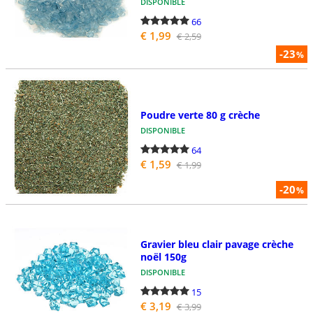
DISPONIBLE
66
€ 1,99
€ 2,59
-23
%
Poudre verte 80 g crèche
DISPONIBLE
64
€ 1,59
€ 1,99
-20
%
Gravier bleu clair pavage crèche
noël 150g
DISPONIBLE
15
€ 3,19
€ 3,99