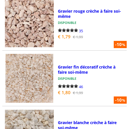
Gravier rouge crèche à faire soi-
même
DISPONIBLE
35
€ 1,79
€ 1,99
-10
%
Gravier fin décoratif crèche à
faire soi-même
DISPONIBLE
46
€ 1,80
€ 1,99
-10
%
Gravier blanche crèche à faire
soi-même