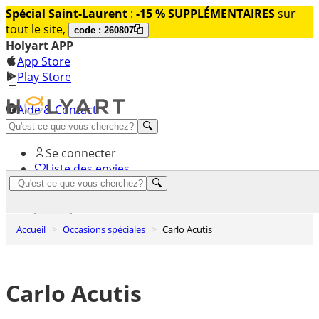
Spécial Saint-Laurent
:
-15 % SUPPLÉMENTAIRES
sur
tout le site,
code : 260807
Holyart APP
App Store
Play Store
Aide & Contact
Découvrez Premium
Se connecter
Liste des envies
0
Panier
Accueil
Occasions spéciales
Carlo Acutis
Carlo Acutis