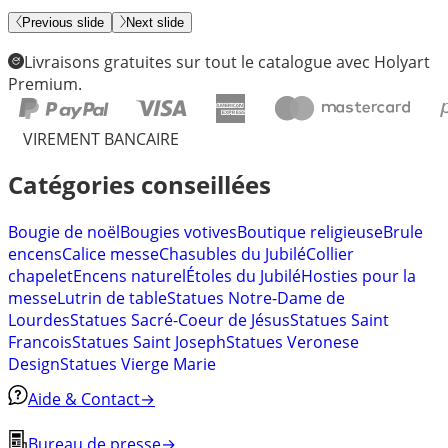
Previous slide
Next slide
Livraisons gratuites sur tout le catalogue avec Holyart
Premium.
VIREMENT BANCAIRE
Catégories conseillées
Bougie de noël
Bougies votives
Boutique religieuse
Brule
encens
Calice messe
Chasubles du Jubilé
Collier
chapelet
Encens naturel
Étoles du Jubilé
Hosties pour la
messe
Lutrin de table
Statues Notre-Dame de
Lourdes
Statues Sacré-Coeur de Jésus
Statues Saint
Francois
Statues Saint Joseph
Statues Veronese
Design
Statues Vierge Marie
Aide & Contact
→
Bureau de presse
→