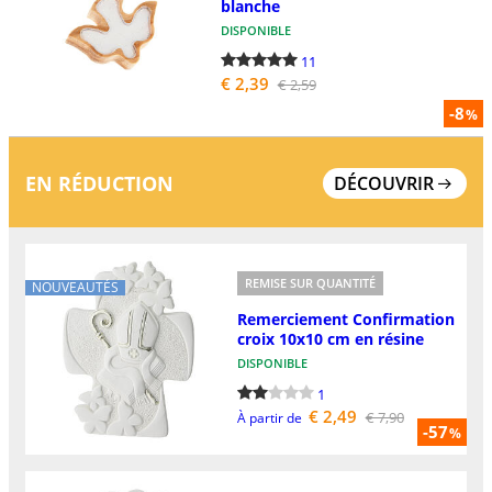
blanche
DISPONIBLE
11
€ 2,39
€ 2,59
-8
%
EN RÉDUCTION
DÉCOUVRIR
REMISE SUR QUANTITÉ
NOUVEAUTÉS
Remerciement Confirmation
croix 10x10 cm en résine
DISPONIBLE
1
€ 2,49
€ 7,90
À partir de
-57
%