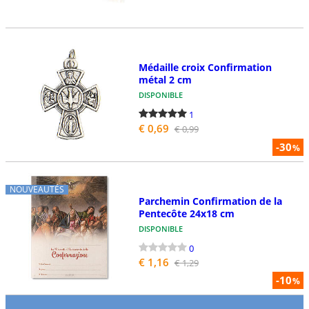
Médaille croix Confirmation
métal 2 cm
DISPONIBLE
1
€ 0,69
€ 0,99
-30
%
NOUVEAUTÉS
Parchemin Confirmation de la
Pentecôte 24x18 cm
DISPONIBLE
0
€ 1,16
€ 1,29
-10
%