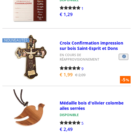
1
€ 1,29
NOUVEAUTÉS
Croix Confirmation impression
sur bois Saint-Esprit et Dons
EN COURS DE
RÉAPPROVISIONNEMENT
9
€ 1,99
€ 2,09
-5
%
Médaille bois d'olivier colombe
ailes serrées
DISPONIBLE
5
€ 2,49