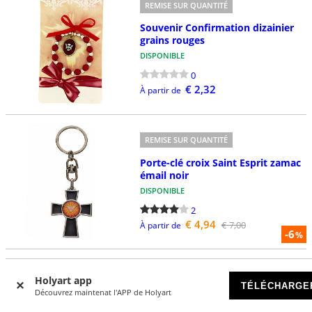
REMISE SUR QUANTITÉ
Souvenir Confirmation dizainier
grains rouges
DISPONIBLE
0
€ 2,32
À partir de
REMISE SUR QUANTITÉ
Porte-clé croix Saint Esprit zamac
émail noir
DISPONIBLE
2
€ 4,94
€ 7,00
À partir de
-6
%
Holyart app
REMISE SUR QUANTITÉ
TÉLÉCHARGE
Découvrez maintenat l'APP de Holyart
Sachet satin gris 10x8 cm petit