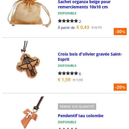
Sachet organza beige pour
remerciements 10x10 cm
DISPONIBLE
2
€ 0,43
€ 0,79
À partir de
-30
%
Croix bois d'olivier gravée Saint-
Esprit
DISPONIBLE
6
€ 1,59
€ 1,99
-20
%
REMISE SUR QUANTITÉ
Pendentif tau colombe
DISPONIBLE