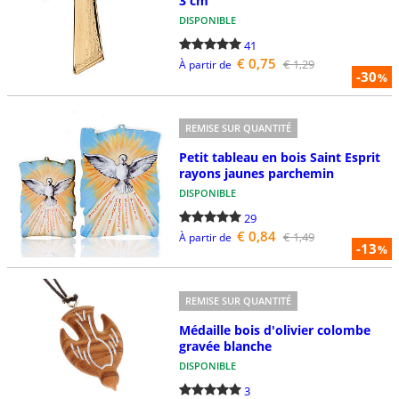
3 cm
DISPONIBLE
41
€ 0,75
€ 1,29
À partir de
-30
%
REMISE SUR QUANTITÉ
Petit tableau en bois Saint Esprit
rayons jaunes parchemin
DISPONIBLE
29
€ 0,84
€ 1,49
À partir de
-13
%
REMISE SUR QUANTITÉ
Médaille bois d'olivier colombe
gravée blanche
DISPONIBLE
3