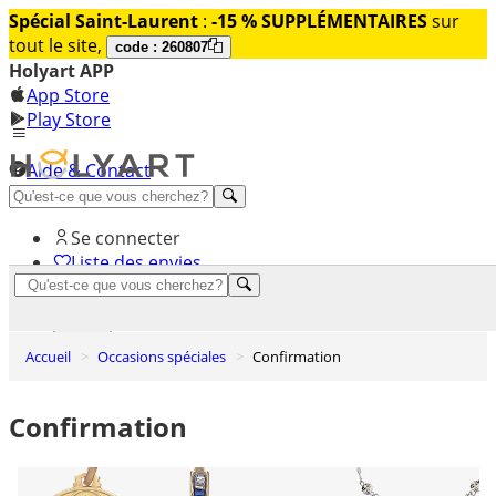
Spécial Saint-Laurent
:
-15 % SUPPLÉMENTAIRES
sur
tout le site,
code : 260807
Holyart APP
App Store
Play Store
Aide & Contact
Découvrez Premium
Se connecter
Liste des envies
0
Panier
Accueil
Occasions spéciales
Confirmation
Confirmation