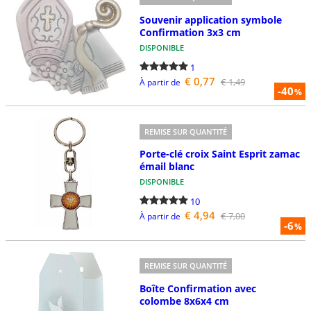
Souvenir application symbole
Confirmation 3x3 cm
DISPONIBLE
1
€ 0,77
€ 1,49
À partir de
-40
%
REMISE SUR QUANTITÉ
Porte-clé croix Saint Esprit zamac
émail blanc
DISPONIBLE
10
€ 4,94
€ 7,00
À partir de
-6
%
REMISE SUR QUANTITÉ
Boîte Confirmation avec
colombe 8x6x4 cm