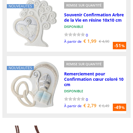
REMISE SUR QUANTITÉ
NOUVEAUTÉS
Souvenir Confirmation Arbre
de la Vie en résine 10x10 cm
DISPONIBLE
0
€ 1,99
€ 4,90
À partir de
-51
%
REMISE SUR QUANTITÉ
NOUVEAUTÉS
Remerciement pour
Confirmation cœur coloré 10
cm
DISPONIBLE
0
€ 2,79
€ 6,49
À partir de
-49
%