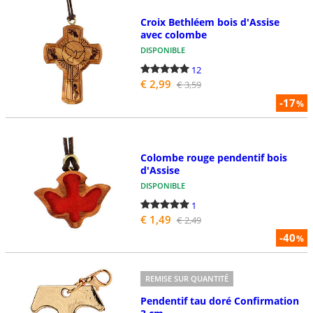
Croix Bethléem bois d'Assise
avec colombe
DISPONIBLE
12
€ 2,99
€ 3,59
-17
%
Colombe rouge pendentif bois
d'Assise
DISPONIBLE
1
€ 1,49
€ 2,49
-40
%
REMISE SUR QUANTITÉ
Pendentif tau doré Confirmation