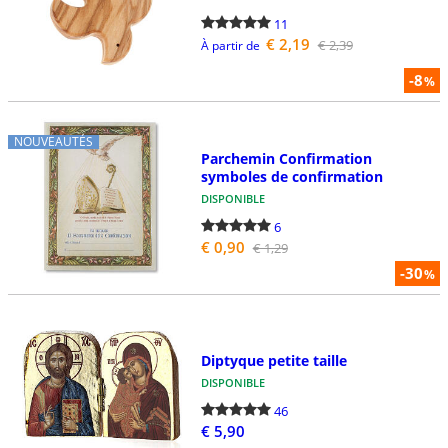
11
€ 2,19
€ 2,39
À partir de
-8
%
NOUVEAUTÉS
Parchemin Confirmation
symboles de confirmation
DISPONIBLE
6
€ 0,90
€ 1,29
-30
%
Diptyque petite taille
DISPONIBLE
46
€ 5,90