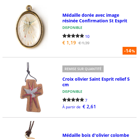
Médaille dorée avec image
résinée Confirmation St Esprit
DISPONIBLE
10
€ 1,19
€ 1,39
-14
%
REMISE SUR QUANTITÉ
Croix olivier Saint Esprit relief 5
cm
DISPONIBLE
7
€ 2,61
À partir de
Médaille bois d'olivier colombe