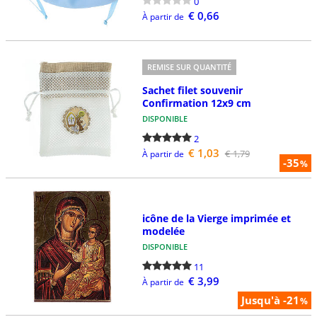
0
€ 0,66
À partir de
REMISE SUR QUANTITÉ
Sachet filet souvenir
Confirmation 12x9 cm
DISPONIBLE
2
€ 1,03
€ 1,79
À partir de
-35
%
icône de la Vierge imprimée et
modelée
DISPONIBLE
11
€ 3,99
À partir de
Jusqu'à -21
%