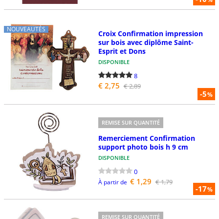
NOUVEAUTÉS
Croix Confirmation impression
sur bois avec diplôme Saint-
Esprit et Dons
DISPONIBLE
8
€ 2,75
€ 2,89
-5
%
REMISE SUR QUANTITÉ
Remerciement Confirmation
support photo bois h 9 cm
DISPONIBLE
0
€ 1,29
€ 1,79
À partir de
-17
%
REMISE SUR QUANTITÉ