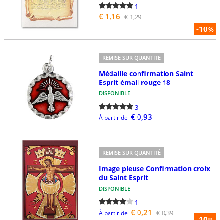
1
€ 1,16
€ 1,29
-10
%
REMISE SUR QUANTITÉ
Médaille confirmation Saint
Esprit émail rouge 18
DISPONIBLE
3
€ 0,93
À partir de
REMISE SUR QUANTITÉ
Image pieuse Confirmation croix
du Saint Esprit
DISPONIBLE
1
€ 0,21
€ 0,39
À partir de
-10
%