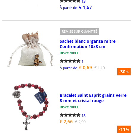
13
€ 1,67
À partir de
REMISE SUR QUANTITÉ
Sachet blanc organza mitre
Confirmation 10x8 cm
DISPONIBLE
1
€ 0,69
€ 1,19
À partir de
-30
%
Bracelet Saint Esprit grains verre
8 mm et cristal rouge
DISPONIBLE
13
€ 2,66
€ 2,99
-11
%