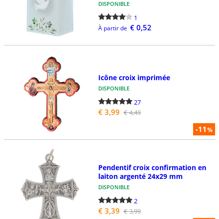
DISPONIBLE
1
€ 0,52
À partir de
Icône croix imprimée
DISPONIBLE
27
€ 3,99
€ 4,49
-11
%
Pendentif croix confirmation en
laiton argenté 24x29 mm
DISPONIBLE
2
€ 3,39
€ 3,99