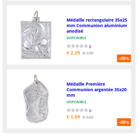
Médaille rectangulaire 35x25
mm Communion aluminium
anodisé
DISPONIBLE
0
€ 2,39
€ 3,99
-40
%
Médaille Première
Communion argentée 35x20
mm
DISPONIBLE
0
€ 1,99
€ 3,29
-40
%