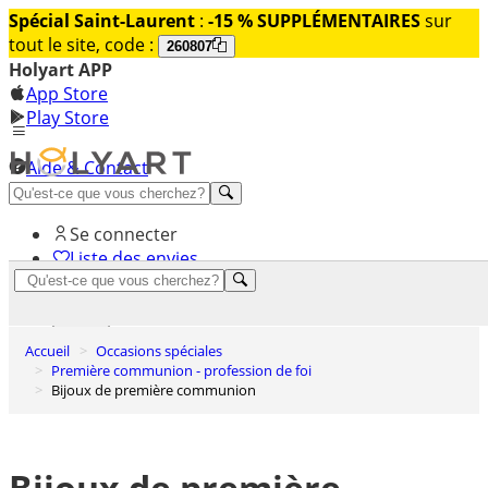
Spécial Saint-Laurent
:
-15 % SUPPLÉMENTAIRES
sur
tout le site, code :
260807
Holyart APP
App Store
Play Store
Aide & Contact
Découvrez Premium
Se connecter
Liste des envies
0
Panier
Accueil
Occasions spéciales
Première communion - profession de foi
Bijoux de première communion
Bijoux de première