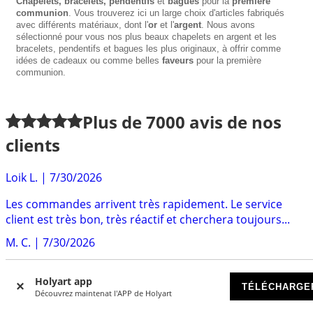
Chapelets, bracelets, pendentifs
et
bagues
pour la
première
communion
. Vous trouverez ici un large choix d'articles fabriqués
avec différents matériaux, dont l'
or
et l'
argent
. Nous avons
sélectionné pour vous nos plus beaux chapelets en argent et les
bracelets, pendentifs et bagues les plus originaux, à offrir comme
idées de cadeaux ou comme belles
faveurs
pour la première
communion.
Plus de
7000
avis de nos
clients
Loik L.
|
7/30/2026
Les commandes arrivent très rapidement. Le service
client est très bon, très réactif et cherchera toujours...
M. C.
|
7/30/2026
Cela fait déjà un an ou deux que je commande chez
Holyart app
Holyart , je n'ai jamais été déçue, que ce soit par...
TÉLÉCHARGE
Découvrez maintenat l'APP de Holyart
Llopis
|
6/23/2026