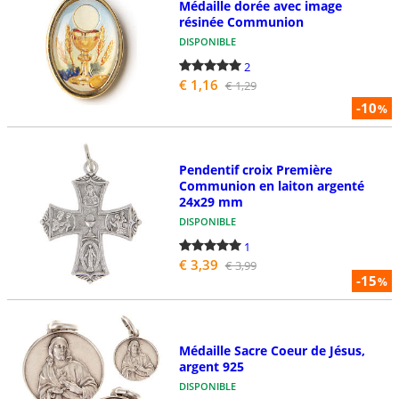
Médaille dorée avec image
résinée Communion
DISPONIBLE
2
€ 1,16
€ 1,29
-10
%
Pendentif croix Première
Communion en laiton argenté
24x29 mm
DISPONIBLE
1
€ 3,39
€ 3,99
-15
%
Médaille Sacre Coeur de Jésus,
argent 925
DISPONIBLE