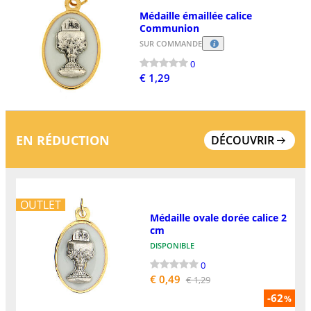
Médaille émaillée calice
Communion
SUR COMMANDE
0
€ 1,29
EN RÉDUCTION
DÉCOUVRIR
OUTLET
Médaille ovale dorée calice 2
cm
DISPONIBLE
0
€ 0,49
€ 1,29
-62
%