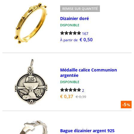
REMISE SUR QUANTITÉ
Dizainier doré
DISPONIBLE
167
€ 0,50
À partir de
Médaille calice Communion
argentée
DISPONIBLE
2
€ 0,37
€ 0,39
-5
%
Bague dizainier argent 925