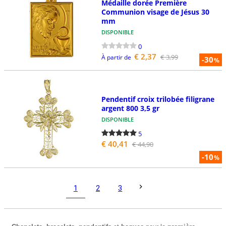
Médaille dorée Première
Communion visage de Jésus 30
mm
DISPONIBLE
0
€ 2,37
€ 3,99
À partir de
-30
%
Pendentif croix trilobée filigrane
argent 800 3,5 gr
DISPONIBLE
5
€ 40,41
€ 44,90
-10
%
1
2
3