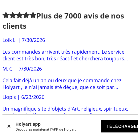
Plus de
7000
avis de nos
clients
Loik L.
|
7/30/2026
Les commandes arrivent très rapidement. Le service
client est très bon, très réactif et cherchera toujours...
M. C.
|
7/30/2026
Cela fait déjà un an ou deux que je commande chez
Holyart , je n'ai jamais été déçue, que ce soit par...
Llopis
|
6/23/2026
Un magnifique site d'objets d'Art, religieux, spiritueux,
produits de dégustations, bijoux. Feuilleter...
Holyart app
Sten
|
6/12/2026
TÉLÉCHARGE
Découvrez maintenat l'APP de Holyart
Un bon service client très reactifreactif Le produit que j'ai