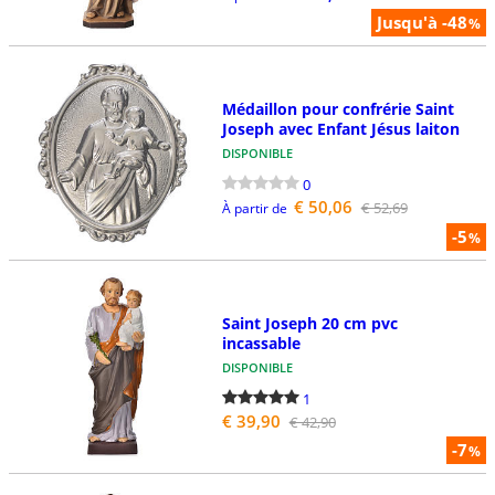
Jusqu'à -48
%
Médaillon pour confrérie Saint
Joseph avec Enfant Jésus laiton
DISPONIBLE
0
€ 50,06
€ 52,69
À partir de
-5
%
Saint Joseph 20 cm pvc
incassable
DISPONIBLE
1
€ 39,90
€ 42,90
-7
%