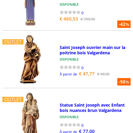
DISPONIBLE
0
€ 460,53
€ 799,00
-42
%
OUTLET
Saint Joseph ouvrier main sur la
poitrine bois Valgardena
DISPONIBLE
0
€ 47,77
€ 94,90
À partir de
-50
%
OUTLET
Statue Saint Joseph avec Enfant
bois nuances brun Valgardena
DISPONIBLE
0
€ 77,00
À partir de