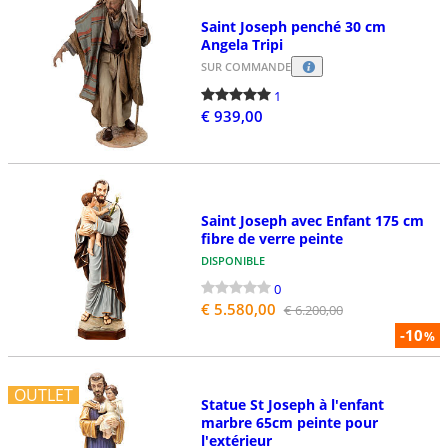
Saint Joseph penché 30 cm
Angela Tripi
SUR COMMANDE
1
€ 939,00
Saint Joseph avec Enfant 175 cm
fibre de verre peinte
DISPONIBLE
0
€ 5.580,00
€ 6.200,00
-10
%
OUTLET
Statue St Joseph à l'enfant
marbre 65cm peinte pour
l'extérieur