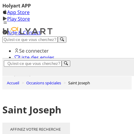
Holyart APP
App Store
Play Store
Aide & Contact
Découvrez Premium
Se connecter
Liste des envies
0
Panier
Accueil
Occasions spéciales
Saint Joseph
Saint Joseph
AFFINEZ VOTRE RECHERCHE