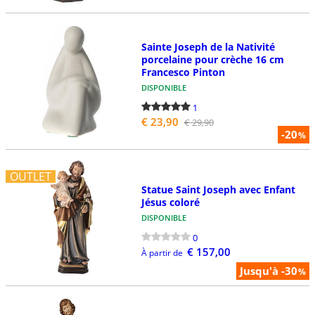
Sainte Joseph de la Nativité
porcelaine pour crèche 16 cm
Francesco Pinton
DISPONIBLE
1
€ 23,90
€ 29,90
-20
%
OUTLET
Statue Saint Joseph avec Enfant
Jésus coloré
DISPONIBLE
0
€ 157,00
À partir de
Jusqu'à -30
%