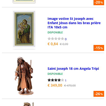
-20
%
Image votive St Joseph avec
Enfant Jésus dans les bras prière
ITA 10x5 cm
DISPONIBLE
0
€ 0,84
€ 0,99
-15
%
Saint Joseph 18 cm Angela Tripi
DISPONIBLE
1
€ 349,00
€ 470,00
-26
%