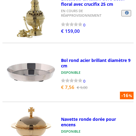
floral avec crucifix 25 cm
EN COURS DE
RÉAPPROVISIONNEMENT
0
€ 159,00
Bol rond acier brillant diamètre 9
cm
DISPONIBLE
0
€ 7,56
€ 9,00
-16
%
Navette ronde dorée pour
encens
DISPONIBLE