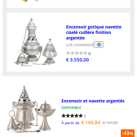
Encensoir gotique navette
ciselé cuillère finition
argentée
SUR COMMANDE
0
€ 3.550,00
Encensoir et navette argentés
DISPONIBLE
1
€ 105,84
€ 187,00
À partir de
-43
%