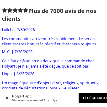
Plus de
7000
avis de nos
clients
Loik L.
|
7/30/2026
Les commandes arrivent très rapidement. Le service
client est très bon, très réactif et cherchera toujours...
M. C.
|
7/30/2026
Cela fait déjà un an ou deux que je commande chez
Holyart , je n'ai jamais été déçue, que ce soit par...
Llopis
|
6/23/2026
Un magnifique site d'objets d'Art, religieux, spiritueux,
produits de dégustations, bijoux. Feuilleter...
Sten
|
6/12/2026
Holyart app
TÉLÉCHARGE
Découvrez maintenat l'APP de Holyart
Un bon service client très reactifreactif Le produit que j'ai