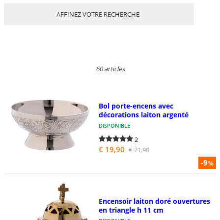
AFFINEZ VOTRE RECHERCHE
60 articles
Bol porte-encens avec
décorations laiton argenté
DISPONIBLE
2
€ 19,90
€ 21,90
-9
%
Encensoir laiton doré ouvertures
en triangle h 11 cm