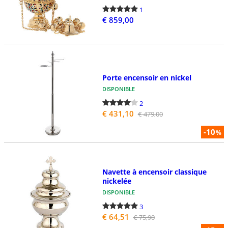
1
€ 859,00
Porte encensoir en nickel
DISPONIBLE
2
€ 431,10
€ 479,00
-10
%
Navette à encensoir classique
nickelée
DISPONIBLE
3
€ 64,51
€ 75,90