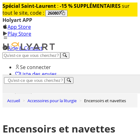
Spécial Saint-Laurent
:
-15 % SUPPLÉMENTAIRES
sur
tout le site, code :
260807
Holyart APP
App Store
Play Store
Aide & Contact
Découvrez Premium
Se connecter
Liste des envies
0
Panier
Accueil
Accessoires pour la liturgie
Encensoirs et navettes
Encensoirs et navettes