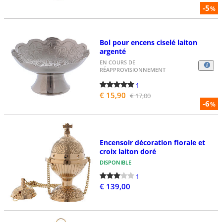
-5
%
Bol pour encens ciselé laiton
argenté
EN COURS DE
RÉAPPROVISIONNEMENT
1
€ 15,90
€ 17,00
-6
%
Encensoir décoration florale et
croix laiton doré
DISPONIBLE
1
€ 139,00