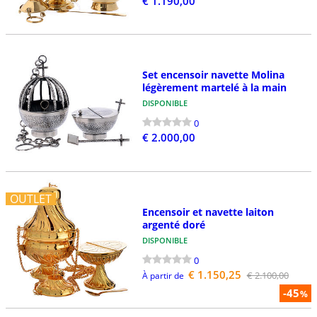
€ 1.190,00
Set encensoir navette Molina
légèrement martelé à la main
DISPONIBLE
0
€ 2.000,00
OUTLET
Encensoir et navette laiton
argenté doré
DISPONIBLE
0
€ 1.150,25
€ 2.100,00
À partir de
-45
%