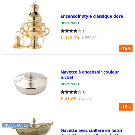
Encensoir style classique doré
DISPONIBLE
1
€ 475,15
€ 559,00
-15
%
Navette à encensoir couleur
nickel
DISPONIBLE
5
€ 41,65
€ 49,00
-15
%
NOUVEAUTÉS
Navette avec cuillère en laiton