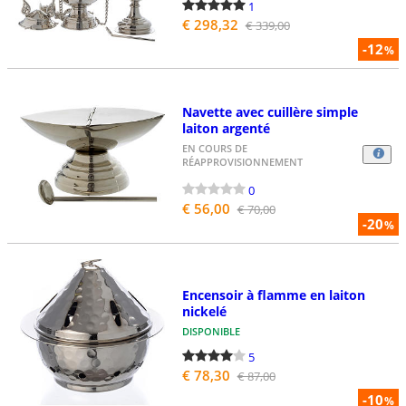
1
€ 298,32
€ 339,00
-12
%
Navette avec cuillère simple
laiton argenté
EN COURS DE
RÉAPPROVISIONNEMENT
0
€ 56,00
€ 70,00
-20
%
Encensoir à flamme en laiton
nickelé
DISPONIBLE
5
€ 78,30
€ 87,00
-10
%