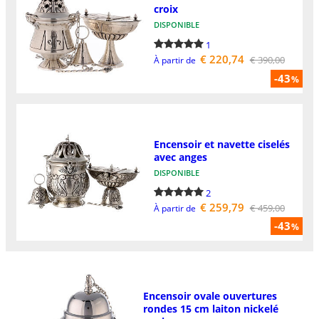
croix
DISPONIBLE
1
€ 220,74
€ 390,00
À partir de
-43
%
Encensoir et navette ciselés
avec anges
DISPONIBLE
2
€ 259,79
€ 459,00
À partir de
-43
%
Encensoir ovale ouvertures
rondes 15 cm laiton nickelé