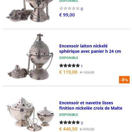
DISPONIBLE
0
€ 99,00
Encensoir laiton nickelé
sphérique avec panier h 24 cm
DISPONIBLE
1
€ 119,00
€ 129,00
-8
%
Encensoir et navette lisses
finition nickelée croix de Malte
DISPONIBLE
3
€ 446,50
€ 470,00