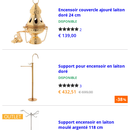
Encensoir couvercle ajouré laiton
doré 24 cm
DISPONIBLE
2
€ 139,00
Support pour encensoir en laiton
doré
DISPONIBLE
3
€ 432,51
€ 699,00
-38
%
OUTLET
Support encensoir en laiton
moulé argenté 118 cm