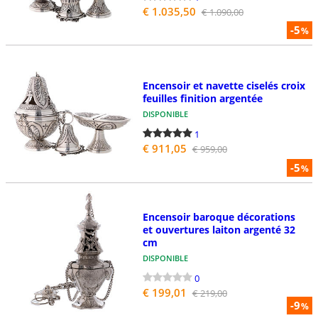
€ 1.035,50
€ 1.090,00
-5
%
Encensoir et navette ciselés croix
feuilles finition argentée
DISPONIBLE
1
€ 911,05
€ 959,00
-5
%
Encensoir baroque décorations
et ouvertures laiton argenté 32
cm
DISPONIBLE
0
€ 199,01
€ 219,00
-9
%