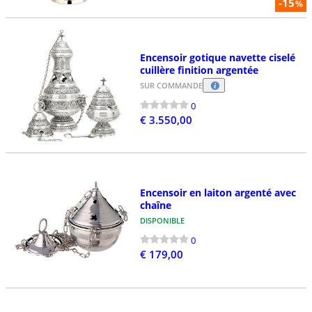
-15
%
Encensoir gotique navette ciselé
cuillère finition argentée
SUR COMMANDE
0
€ 3.550,00
Encensoir en laiton argenté avec
chaîne
DISPONIBLE
0
€ 179,00