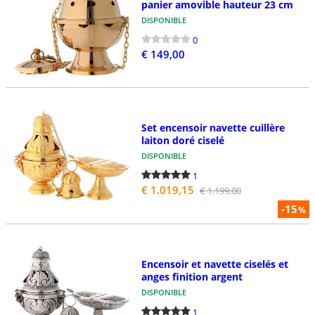
panier amovible hauteur 23 cm
DISPONIBLE
0
€ 149,00
Set encensoir navette cuillère
laiton doré ciselé
DISPONIBLE
1
€ 1.019,15
€ 1.199,00
-15
%
Encensoir et navette ciselés et
anges finition argent
DISPONIBLE
1