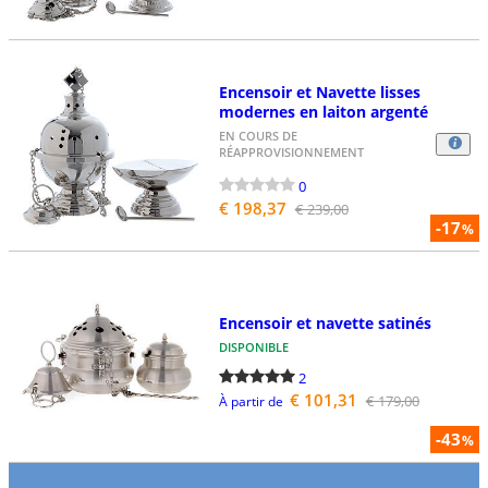
Encensoir et Navette lisses
modernes en laiton argenté
EN COURS DE
RÉAPPROVISIONNEMENT
0
€ 198,37
€ 239,00
-17
%
Encensoir et navette satinés
DISPONIBLE
2
€ 101,31
€ 179,00
À partir de
-43
%