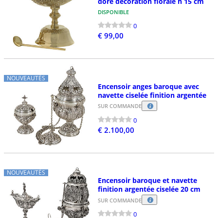
doré décoration florale h 15 cm
DISPONIBLE
0
€ 99,00
NOUVEAUTÉS
Encensoir anges baroque avec
navette ciselée finition argentée
SUR COMMANDE
0
€ 2.100,00
NOUVEAUTÉS
Encensoir baroque et navette
finition argentée ciselée 20 cm
SUR COMMANDE
0