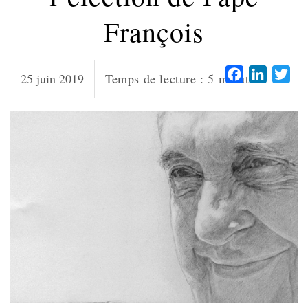
François
Facebook
LinkedI
Twi
25 juin 2019
Temps de lecture :
5
minutes