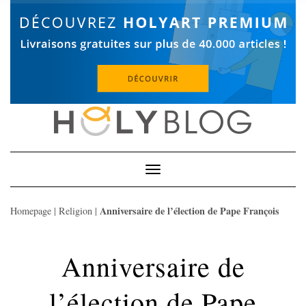
Skip
to
content
Toggle
Navigation
Anniversaire de l’élection de Pape François
Homepage
|
Religion
|
Anniversaire de
l’élection de Pape