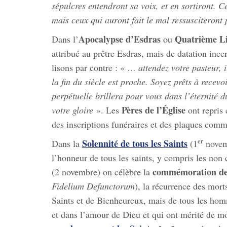
sépulcres entendront sa voix, et en sortiront. Ce
mais ceux qui auront fait le mal ressusciteront
Apocalypse d’Esdras
Quatrième Li
Dans l’
ou
attribué au prêtre Esdras, mais de datation ince
lisons par contre : «
… attendez votre pasteur, i
la fin du siècle est proche. Soyez prêts à recev
perpétuelle brillera pour vous dans l’éternité d
Pères de l’Église
votre gloire
». Les
ont repris c
des inscriptions funéraires et des plaques com
er
Solennité de tous les Saints
Dans la
(1
novemb
l’honneur de tous les saints, y compris les non 
commémoration de t
(2 novembre) on célèbre la
Fidelium Defunctorum
), la récurrence des mort
Saints et de Bienheureux, mais de tous les hom
et dans l’amour de Dieu et qui ont mérité de m