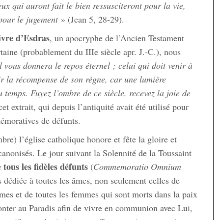
ux qui auront fait le bien ressusciteront pour la vie,
 pour le jugement
» (Jean 5, 28-29).
vre d’Esdras
, un apocryphe de l’Ancien Testament
rtaine (probablement du IIIe siècle apr. J.-C.), nous
l vous donnera le repos éternel ; celui qui doit venir à
oir la récompense de son règne, car une lumière
u temps. Fuyez l’ombre de ce siècle, recevez la joie de
et extrait, qui depuis l’antiquité avait été utilisé pour
mémoratives de défunts.
re) l’église catholique honore et fête la gloire et
canonisés. Le jour suivant la Solennité de la Toussaint
ous les fidèles défunts
(
Commemoratio Omnium
s dédiée à toutes les âmes, non seulement celles de
mes et de toutes les femmes qui sont morts dans la paix
onter au Paradis afin de vivre en communion avec Lui,