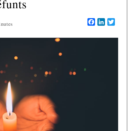
éfunts
Facebook
LinkedIn
Twitter
inutes