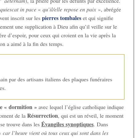
aeternam
), la prière pour les défunts par excellence.
quiescat in pace
«
qu’il/elle repose en paix
», abrégée
pierres tombales
vent inscrit sur les
et qui signifie
ement une supplication à Dieu afin qu’il veille sur le
re d’espoir, pour ceux qui croient en la vie après la
’on a aimé à la fin des temps.
ain par des artisans italiens des plaques funéraires
es.
e « dormition »
avec lequel l’église catholique indique
Résurrection
moment de la
, qui est un réveil, le moment
Évangiles synoptiques
 se trouve dans les
. Dans
 «
car l’heure vient où tous ceux qui sont dans les