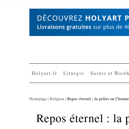
Skip
to
content
Holyart.fr
Liturgie
Saints et Bien
Repos éternel : la prière en l’honn
Homepage
|
Religion
|
Repos éternel : la 