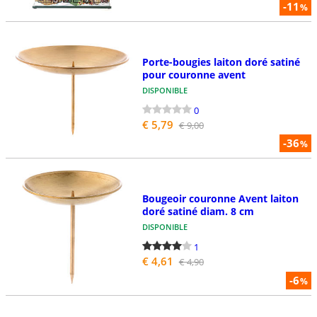
-11
%
Porte-bougies laiton doré satiné
pour couronne avent
DISPONIBLE
0
€ 5,79
€ 9,00
-36
%
Bougeoir couronne Avent laiton
doré satiné diam. 8 cm
DISPONIBLE
1
€ 4,61
€ 4,90
-6
%