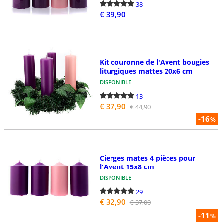
38
€ 39,90
Kit couronne de l'Avent bougies
liturgiques mattes 20x6 cm
DISPONIBLE
13
€ 37,90
€ 44,90
-16
%
Cierges mates 4 pièces pour
l'Avent 15x8 cm
DISPONIBLE
29
€ 32,90
€ 37,00
-11
%