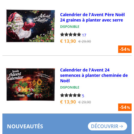
Calendrier de l'Avent Père Noël
24 graines à planter avec serre
DISPONIBLE
17
€ 13,90
€ 29,90
-54
%
Calendrier de l'Avent 24
semences à planter cheminée de
Noël
DISPONIBLE
5
€ 13,90
€ 29,90
-54
%
NOUVEAUTÉS
DÉCOUVRIR