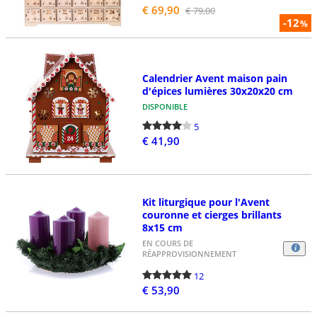
€ 69,90
€ 79,00
-12
%
Calendrier Avent maison pain
d'épices lumières 30x20x20 cm
DISPONIBLE
5
€ 41,90
Kit liturgique pour l'Avent
couronne et cierges brillants
8x15 cm
EN COURS DE
RÉAPPROVISIONNEMENT
12
€ 53,90