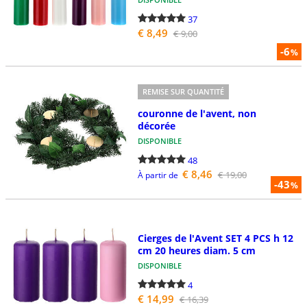
37
€ 8,49
€ 9,00
-6
%
REMISE SUR QUANTITÉ
couronne de l'avent, non
décorée
DISPONIBLE
48
€ 8,46
€ 19,00
À partir de
-43
%
Cierges de l'Avent SET 4 PCS h 12
cm 20 heures diam. 5 cm
DISPONIBLE
4
€ 14,99
€ 16,39