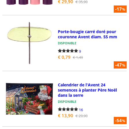
€ 29,90
€ 35,90
-17
%
Porte-bougie carré doré pour
couronne Avent diam. 55 mm
DISPONIBLE
9
€ 0,79
€ 1,49
-47
%
Calendrier de l'Avent 24
semences à planter Père Noël
dans la serre
DISPONIBLE
16
€ 13,90
€ 29,90
-54
%