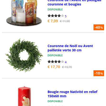
couronne et bougies
DISPONIBLE
5
€ 7,09
€ 11,90
-40
%
Couronne de Noël ou Avent
pailletée verte 30 cm
DISPONIBLE
4
€ 17,70
€ 19,70
-10
%
Bougie rouge Nativité en relief
150x60 mm
DISPONIBLE