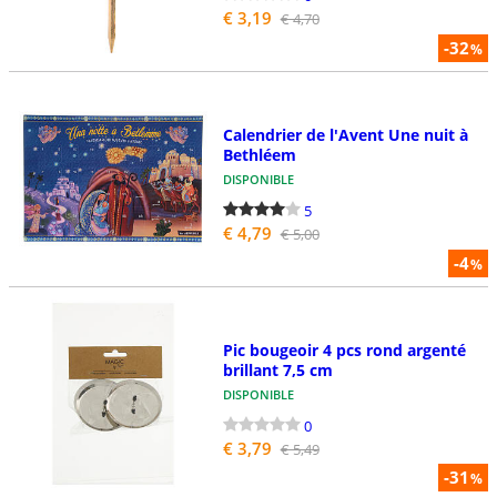
€ 3,19
€ 4,70
-32
%
Calendrier de l'Avent Une nuit à
Bethléem
DISPONIBLE
5
€ 4,79
€ 5,00
-4
%
Pic bougeoir 4 pcs rond argenté
brillant 7,5 cm
DISPONIBLE
0
€ 3,79
€ 5,49
-31
%