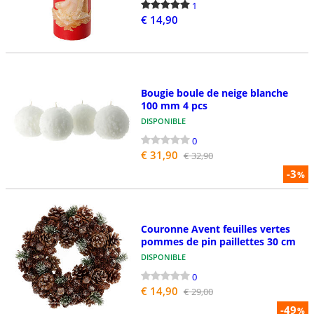
1
€ 14,90
Bougie boule de neige blanche
100 mm 4 pcs
DISPONIBLE
0
€ 31,90
€ 32,90
-3
%
Couronne Avent feuilles vertes
pommes de pin paillettes 30 cm
DISPONIBLE
0
€ 14,90
€ 29,00
-49
%