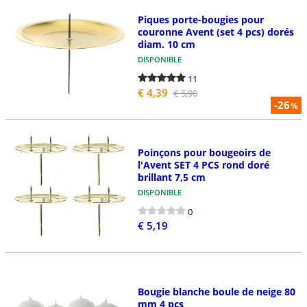
Piques porte-bougies pour
couronne Avent (set 4 pcs) dorés
diam. 10 cm
DISPONIBLE
11
€ 4,39
€ 5,90
-26
%
Poinçons pour bougeoirs de
l'Avent SET 4 PCS rond doré
brillant 7,5 cm
DISPONIBLE
0
€ 5,19
Bougie blanche boule de neige 80
mm 4 pcs