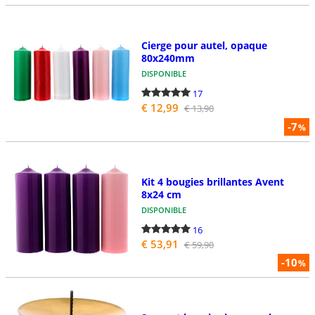
Cierge pour autel, opaque
80x240mm
DISPONIBLE
17
€ 12,99
€ 13,90
-7
%
Kit 4 bougies brillantes Avent
8x24 cm
DISPONIBLE
16
€ 53,91
€ 59,90
-10
%