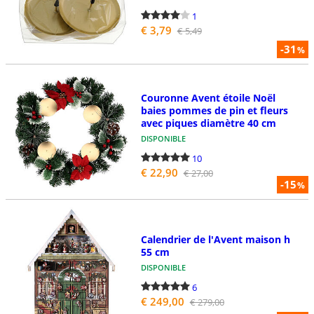
1
€ 3,79
€ 5,49
-31
%
Couronne Avent étoile Noël
baies pommes de pin et fleurs
avec piques diamètre 40 cm
DISPONIBLE
10
€ 22,90
€ 27,00
-15
%
Calendrier de l'Avent maison h
55 cm
DISPONIBLE
6
€ 249,00
€ 279,00