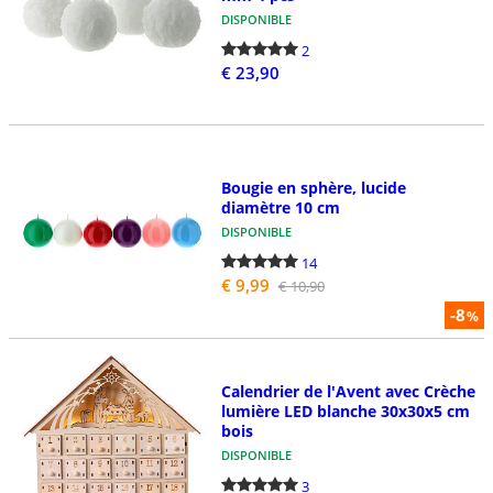
DISPONIBLE
2
€ 23,90
Bougie en sphère, lucide
diamètre 10 cm
DISPONIBLE
14
€ 9,99
€ 10,90
-8
%
Calendrier de l'Avent avec Crèche
lumière LED blanche 30x30x5 cm
bois
DISPONIBLE
3