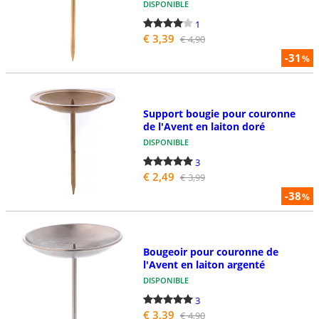
DISPONIBLE
1
€ 3,39
€ 4,90
-31
%
Support bougie pour couronne
de l'Avent en laiton doré
DISPONIBLE
3
€ 2,49
€ 3,99
-38
%
Bougeoir pour couronne de
l'Avent en laiton argenté
DISPONIBLE
3
€ 3,39
€ 4,90