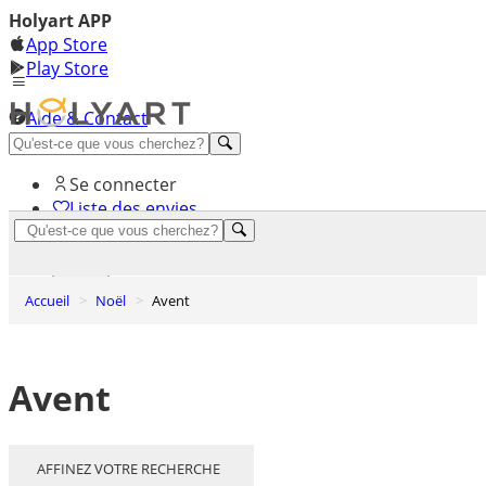
Holyart APP
App Store
Play Store
Aide & Contact
Découvrez Premium
Se connecter
Liste des envies
0
Panier
Accueil
Noël
Avent
Avent
AFFINEZ VOTRE RECHERCHE