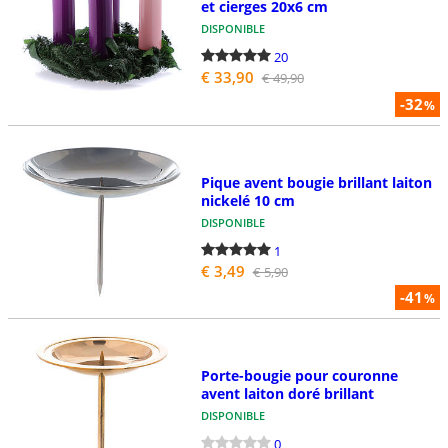
et cierges 20x6 cm
DISPONIBLE
20
€ 33,90
€ 49,90
-32
%
Pique avent bougie brillant laiton
nickelé 10 cm
DISPONIBLE
1
€ 3,49
€ 5,90
-41
%
Porte-bougie pour couronne
avent laiton doré brillant
DISPONIBLE
0