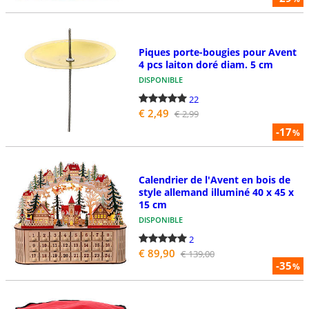
Piques porte-bougies pour Avent
4 pcs laiton doré diam. 5 cm
DISPONIBLE
22
€ 2,49
€ 2,99
-17
%
Calendrier de l'Avent en bois de
style allemand illuminé 40 x 45 x
15 cm
DISPONIBLE
2
€ 89,90
€ 139,00
-35
%