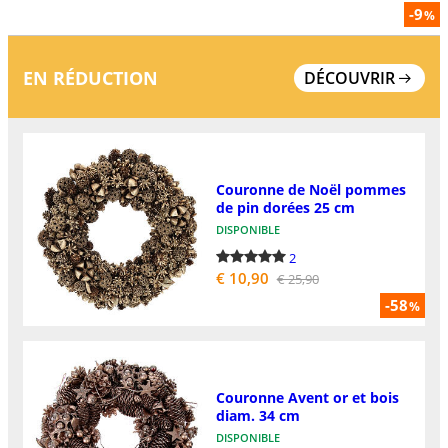
-9
%
EN RÉDUCTION
DÉCOUVRIR
Couronne de Noël pommes
de pin dorées 25 cm
DISPONIBLE
2
€ 10,90
€ 25,90
-58
%
Couronne Avent or et bois
diam. 34 cm
DISPONIBLE