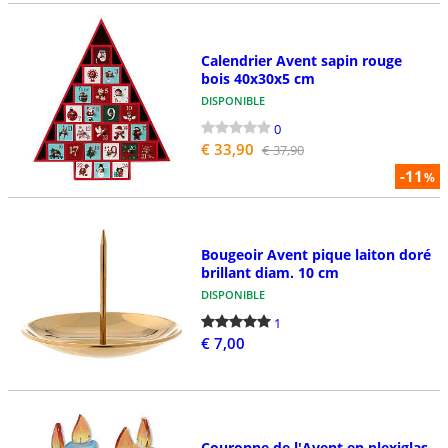
Calendrier Avent sapin rouge
bois 40x30x5 cm
DISPONIBLE
0
€ 33,90
€ 37,90
-11
%
Bougeoir Avent pique laiton doré
brillant diam. 10 cm
DISPONIBLE
1
€ 7,00
Couronne de l'Avent en plexiglas