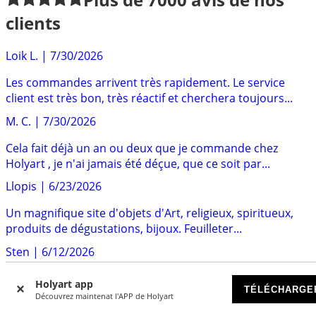
clients
Loik L.
|
7/30/2026
Les commandes arrivent très rapidement. Le service
client est très bon, très réactif et cherchera toujours...
M. C.
|
7/30/2026
Cela fait déjà un an ou deux que je commande chez
Holyart , je n'ai jamais été déçue, que ce soit par...
Llopis
|
6/23/2026
Un magnifique site d'objets d'Art, religieux, spiritueux,
produits de dégustations, bijoux. Feuilleter...
Sten
|
6/12/2026
Un bon service client très reactifreactif Le produit que j'ai
Holyart app
TÉLÉCHARGE
commandé est parfaitement conforme au...
Découvrez maintenat l'APP de Holyart