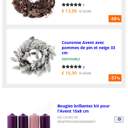
1
€ 13,90
€ 32,90
-58
%
Couronne Avent avec
pommes de pin et neige 33
cm
DISPONIBLE
3
€ 16,90
€ 39,00
-57
%
Bougies brillantes kit pour
l'Avent 15x8 cm
EN COURS DE
RÉAPPROVISIONNEMENT