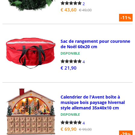
2
€ 43,60
€ 49,00
-11
%
Sac de rangement pour couronne
de Noël 60x20 cm
DISPONIBLE
4
€ 21,90
Calendrier de l'Avent boîte à
musique bois paysage hivernal
style allemand 35x40x10 cm
DISPONIBLE
4
€ 69,90
€ 99,00
-29
%