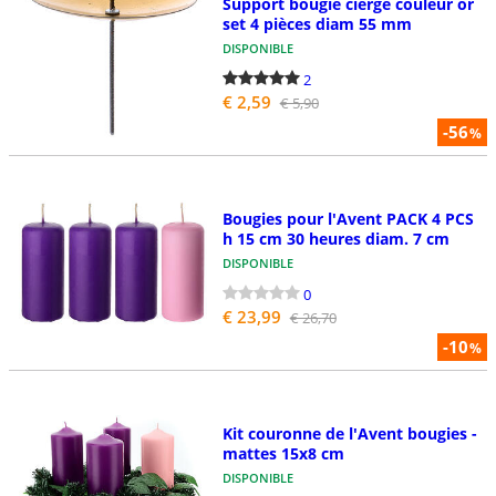
Support bougie cierge couleur or
set 4 pièces diam 55 mm
DISPONIBLE
2
€ 2,59
€ 5,90
-56
%
Bougies pour l'Avent PACK 4 PCS
h 15 cm 30 heures diam. 7 cm
DISPONIBLE
0
€ 23,99
€ 26,70
-10
%
Kit couronne de l'Avent bougies -
mattes 15x8 cm
DISPONIBLE