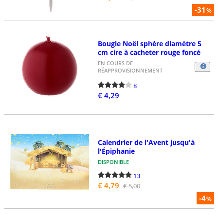
-31
%
Bougie Noël sphère diamètre 5
cm cire à cacheter rouge foncé
EN COURS DE
RÉAPPROVISIONNEMENT
8
€ 4,29
Calendrier de l'Avent jusqu'à
l'Épiphanie
DISPONIBLE
13
€ 4,79
€ 5,00
-4
%