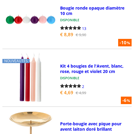
Bougie ronde opaque diamètre
10 cm
DISPONIBLE
13
€ 8,89
€ 9,90
-10
%
NOUVEAUTÉS
Kit 4 bougies de l'Avent, blanc,
rose, rouge et violet 20 cm
DISPONIBLE
2
€ 4,69
€ 4,99
-6
%
Porte-bougie avec pique pour
avent laiton doré brillant