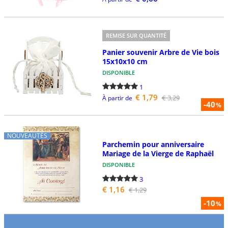
REMISE SUR QUANTITÉ
Panier souvenir Arbre de Vie bois
15x10x10 cm
DISPONIBLE
1
€ 1,79
€ 3,29
À partir de
-40
%
NOUVEAUTÉS
Parchemin pour anniversaire
Mariage de la Vierge de Raphaël
DISPONIBLE
3
€ 1,16
€ 1,29
-10
%