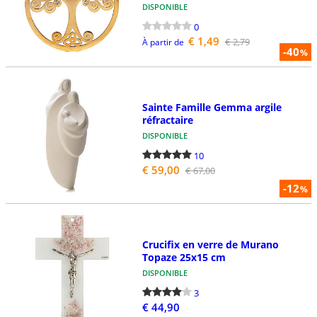
DISPONIBLE
0
€ 1,49
€ 2,79
À partir de
-40
%
Sainte Famille Gemma argile
réfractaire
DISPONIBLE
10
€ 59,00
€ 67,00
-12
%
Crucifix en verre de Murano
Topaze 25x15 cm
DISPONIBLE
3
€ 44,90