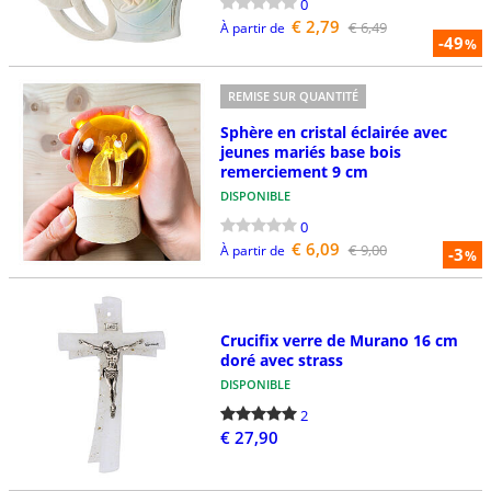
0
€ 2,79
€ 6,49
À partir de
-49
%
REMISE SUR QUANTITÉ
Sphère en cristal éclairée avec
jeunes mariés base bois
remerciement 9 cm
DISPONIBLE
0
€ 6,09
€ 9,00
À partir de
-3
%
Crucifix verre de Murano 16 cm
doré avec strass
DISPONIBLE
2
€ 27,90