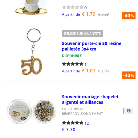
0
€ 1,79
€ 3,29
À partir de
-40
%
REMISE SUR QUANTITÉ
Souvenir porte-clé 50 résine
pailletée 3x4 cm
DISPONIBLE
1
€ 1,07
€ 1,99
À partir de
-40
%
Souvenir mariage chapelet
argenté et alliances
EN COURS DE
RÉAPPROVISIONNEMENT
12
€ 7,70