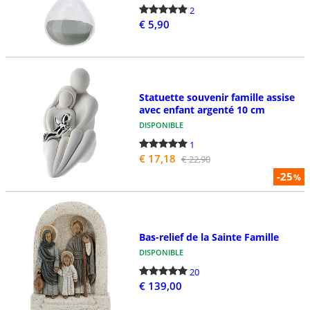
2
€ 5,90
Statuette souvenir famille assise
avec enfant argenté 10 cm
DISPONIBLE
1
€ 17,18
€ 22,90
-25
%
Bas-relief de la Sainte Famille
DISPONIBLE
20
€ 139,00