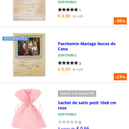
DISPONIBLE
1
€ 0,90
€ 1,29
-30
%
NOUVEAUTÉS
Parchemin Mariage Noces de
Cana
DISPONIBLE
3
€ 0,99
€ 1,29
-23
%
REMISE SUR QUANTITÉ
Sachet de satin petit 10x8 cm
rose
DISPONIBLE
0
€ 0,66
À partir de