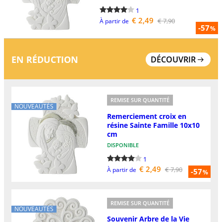
1
€ 2,49
€ 7,90
À partir de
-57
%
EN RÉDUCTION
DÉCOUVRIR
REMISE SUR QUANTITÉ
NOUVEAUTÉS
Remerciement croix en
résine Sainte Famille 10x10
cm
DISPONIBLE
1
€ 2,49
€ 7,90
À partir de
-57
%
REMISE SUR QUANTITÉ
NOUVEAUTÉS
Souvenir Arbre de la Vie