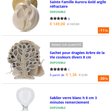
Sainte Famille Aurora Gold argile
réfractaire
DISPONIBLE
9
€ 149,00
€ 167,00
-11
%
REMISE SUR QUANTITÉ
Sachet pour dragées Arbre de la
Vie couleurs divers 8 cm
DISPONIBLE
1
€ 1,36
€ 2,49
À partir de
-30
%
Sablier verre blanc h 8 cm 3
minutes remerciement
DISPONIBLE