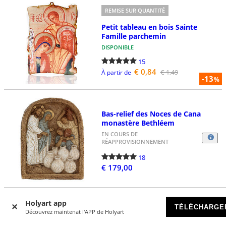
REMISE SUR QUANTITÉ
Petit tableau en bois Sainte
Famille parchemin
DISPONIBLE
15
€ 0,84
€ 1,49
À partir de
-13
%
Bas-relief des Noces de Cana
monastère Bethléem
EN COURS DE
RÉAPPROVISIONNEMENT
18
€ 179,00
Holyart app
TÉLÉCHARGE
Découvrez maintenat l'APP de Holyart
Remerciement couple personnes
âgées mariées 15 cm