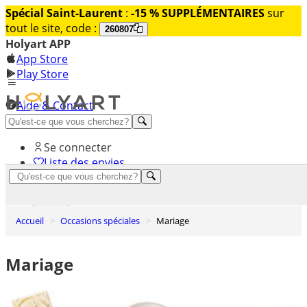
Spécial Saint-Laurent
:
-15 % SUPPLÉMENTAIRES
sur
tout le site, code :
260807
Holyart APP
App Store
Play Store
Aide & Contact
Découvrez Premium
Se connecter
Liste des envies
0
Panier
Accueil
Occasions spéciales
Mariage
Mariage