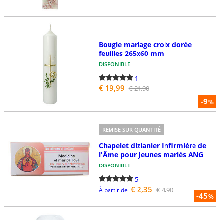
Bougie mariage croix dorée
feuilles 265x60 mm
DISPONIBLE
1
€ 19,99
€ 21,90
-9
%
REMISE SUR QUANTITÉ
Chapelet dizianier Infirmière de
l'Âme pour Jeunes mariés ANG
DISPONIBLE
5
€ 2,35
€ 4,90
À partir de
-45
%