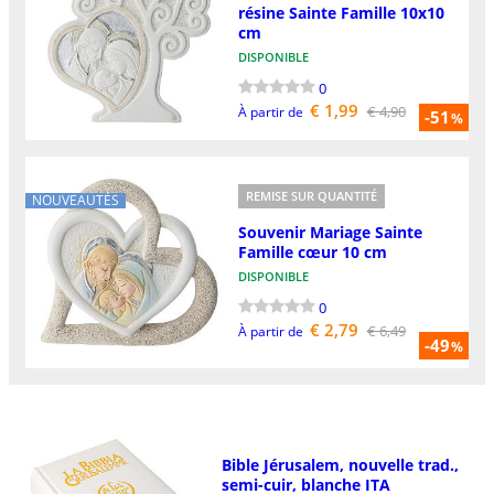
résine Sainte Famille 10x10
cm
DISPONIBLE
0
€ 1,99
€ 4,90
À partir de
-51
%
REMISE SUR QUANTITÉ
NOUVEAUTÉS
Souvenir Mariage Sainte
Famille cœur 10 cm
DISPONIBLE
0
€ 2,79
€ 6,49
À partir de
-49
%
Bible Jérusalem, nouvelle trad.,
semi-cuir, blanche ITA