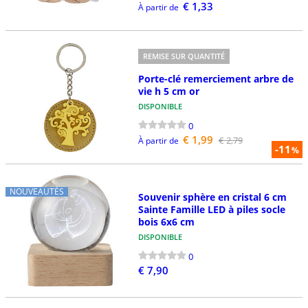
€ 1,33
À partir de
REMISE SUR QUANTITÉ
Porte-clé remerciement arbre de
vie h 5 cm or
DISPONIBLE
0
€ 1,99
€ 2,79
À partir de
-11
%
NOUVEAUTÉS
Souvenir sphère en cristal 6 cm
Sainte Famille LED à piles socle
bois 6x6 cm
DISPONIBLE
0
€ 7,90