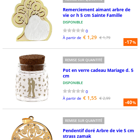
Remerciement aimant arbre de
vie or h 5 cm Sainte Famille
DISPONIBLE
0
€ 1,29
€ 1,79
À partir de
-17
%
REMISE SUR QUANTITÉ
Pot en verre cadeau Mariage d. 5
cm
DISPONIBLE
0
€ 1,55
€ 2,99
À partir de
-40
%
REMISE SUR QUANTITÉ
Pendentif doré Arbre de vie 5 cm
strass zamak