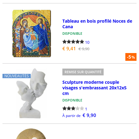
Tableau en bois profilé Noces de
Cana
DISPONIBLE
10
€ 9,41
€ 9,90
-5
%
REMISE SUR QUANTITÉ
NOUVEAUTÉS
Sculpture moderne couple
visages s'embrassant 20x12x5
cm
DISPONIBLE
1
€ 9,90
À partir de