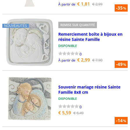
€ 1,81
€ 2,99
À partir de
-35
%
REMISE SUR QUANTITÉ
NOUVEAUTÉS
Remerciement boîte à bijoux en
résine Sainte Famille
DISPONIBLE
0
€ 2,99
€ 7,90
À partir de
-49
%
Souvenir mariage résine Sainte
Famille 8x8 cm
DISPONIBLE
0
€ 5,59
€ 6,49
-14
%