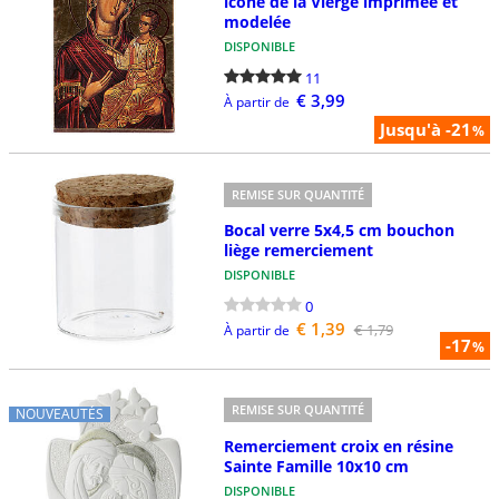
icône de la Vierge imprimée et
modelée
DISPONIBLE
11
€ 3,99
À partir de
Jusqu'à -21
%
REMISE SUR QUANTITÉ
Bocal verre 5x4,5 cm bouchon
liège remerciement
DISPONIBLE
0
€ 1,39
€ 1,79
À partir de
-17
%
REMISE SUR QUANTITÉ
NOUVEAUTÉS
Remerciement croix en résine
Sainte Famille 10x10 cm
DISPONIBLE