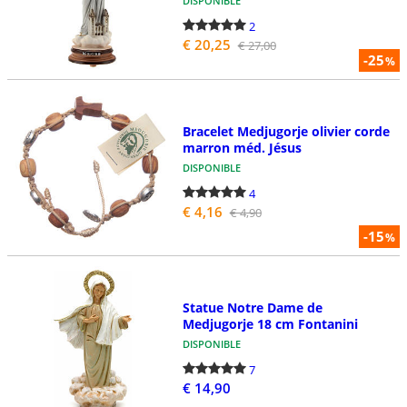
DISPONIBLE
2
€ 20,25
€ 27,00
-25
%
Bracelet Medjugorje olivier corde
marron méd. Jésus
DISPONIBLE
4
€ 4,16
€ 4,90
-15
%
Statue Notre Dame de
Medjugorje 18 cm Fontanini
DISPONIBLE
7
€ 14,90