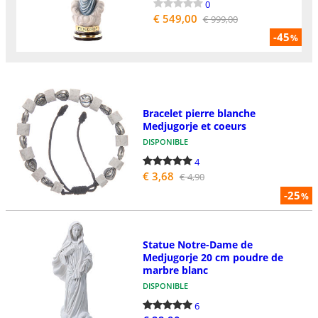
0
€ 549,00
€ 999,00
-45
%
Bracelet pierre blanche
Medjugorje et coeurs
DISPONIBLE
4
€ 3,68
€ 4,90
-25
%
Statue Notre-Dame de
Medjugorje 20 cm poudre de
marbre blanc
DISPONIBLE
6