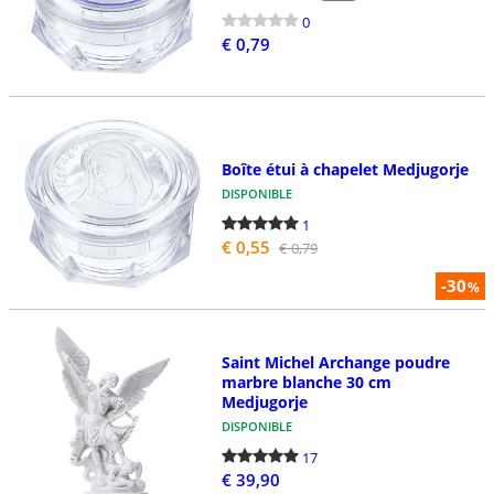
0
€ 0,79
Boîte étui à chapelet Medjugorje
DISPONIBLE
1
€ 0,55
€ 0,79
-30
%
Saint Michel Archange poudre
marbre blanche 30 cm
Medjugorje
DISPONIBLE
17
€ 39,90