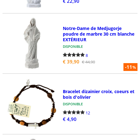
€ 22,90
Notre-Dame de Medjugorje
poudre de marbre 30 cm blanche
EXTÉRIEUR
DISPONIBLE
8
€ 39,90
€ 44,90
-11
%
Bracelet dizainier croix, coeurs et
bois d'olivier
DISPONIBLE
12
€ 4,90