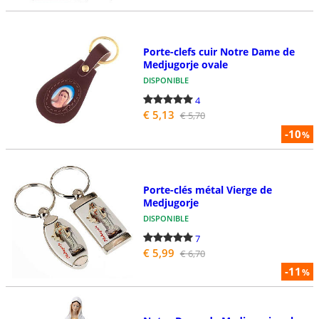
Porte-clefs cuir Notre Dame de
Medjugorje ovale
DISPONIBLE
4
€ 5,13
€ 5,70
-10
%
Porte-clés métal Vierge de
Medjugorje
DISPONIBLE
7
€ 5,99
€ 6,70
-11
%