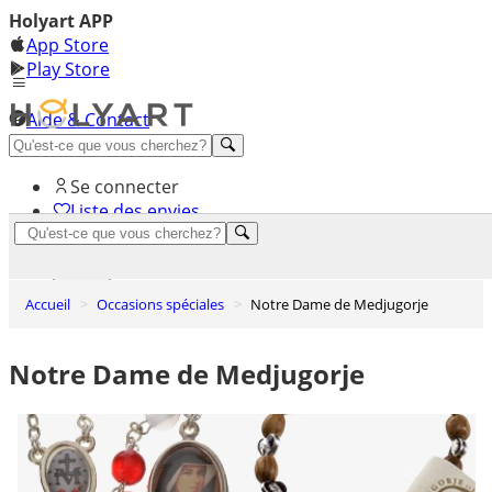
Holyart APP
App Store
Play Store
Aide & Contact
Découvrez Premium
Se connecter
Liste des envies
0
Panier
Accueil
Occasions spéciales
Notre Dame de Medjugorje
Notre Dame de Medjugorje