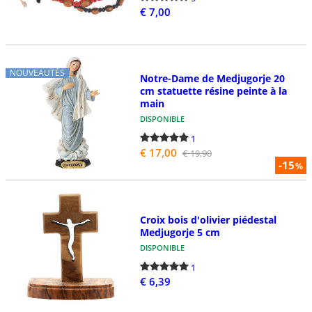
€ 7,00
NOUVEAUTÉS
Notre-Dame de Medjugorje 20
cm statuette résine peinte à la
main
DISPONIBLE
1
€ 17,00
€ 19,90
-15
%
Croix bois d'olivier piédestal
Medjugorje 5 cm
DISPONIBLE
1
€ 6,39