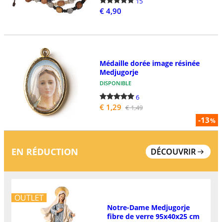
15
€ 4,90
Médaille dorée image résinée
Medjugorje
DISPONIBLE
6
€ 1,29
€ 1,49
-13
%
EN RÉDUCTION
DÉCOUVRIR
OUTLET
Notre-Dame Medjugorje
fibre de verre 95x40x25 cm