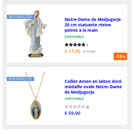
NOUVEAUTÉS
Notre-Dame de Medjugorje
20 cm statuette résine
peinte à la main
DISPONIBLE
1
€ 17,00
€ 19,90
-15
%
NOUVEAUTÉS
Collier Amen en laiton doré
médaille ovale Notre‑Dame
de Medjugorje
DISPONIBLE
0
€ 59,90